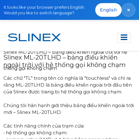
It looks like your browser prefers English.
×
English
Would you like to switch language?
Trang chủ
Tin tức
2022
Slinex ML-20TLHD – bảng điều khiển ngoài trời với hệ
Slinex ML-20TLHD – bảng điều khiển
ngoài trời với hệ thống gọi không chạm
thống gọi không chạm
Các chữ "TL" trong tên có nghĩa là "touchless" và chỉ ra
rằng ML-20TLHD là bảng điều khiển ngoài trời đầu tiên
của Slinex được trang bị hệ thống gọi không chạm.
Chúng tôi hân hạnh giới thiệu bảng điều khiển ngoài trời
mới –
Slinex ML-20TLHD
.
Các tính năng chính của trạm cửa:
• hệ thống gọi không chạm: