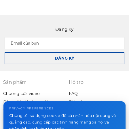
Đăng ký
Email
của
bạn
ĐĂNG KÝ
Sản phẩm
Hỗ trợ
Chuông cửa video
FAQ
Bảng điều khiển ngoài trời
Bài viết
Công ty
PRIVACY PREFERENCES
Thiết bị khác
Chúng tôi sử dụng cookie để cá nhân hóa nội dung và
Dự án
quảng cáo, cung cấp các tính năng mạng xã hội và
Về chúng tôi
phân tích lưu lượng truy cập.