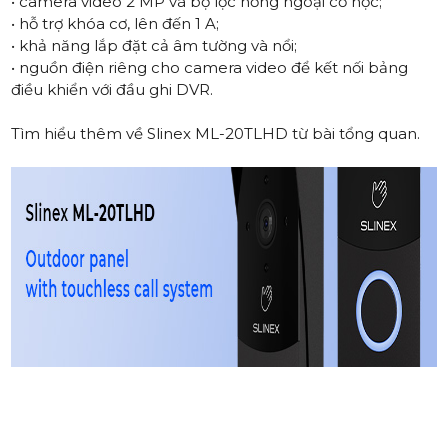
• camera video 2 MP và bộ lọc hồng ngoại cơ học;
• hỗ trợ khóa cơ, lên đến 1 A;
• khả năng lắp đặt cả âm tường và nổi;
• nguồn điện riêng cho camera video để kết nối bảng
điều khiển với đầu ghi DVR.
Tìm hiểu thêm về
Slinex ML-20TLHD từ bài tổng quan
.