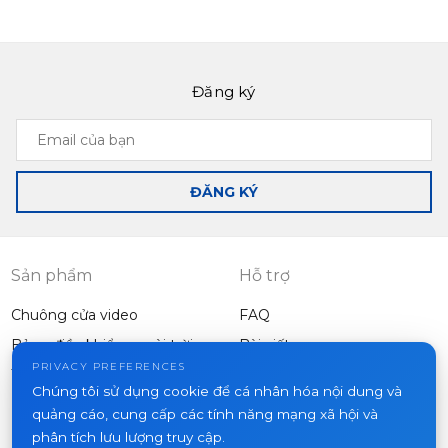
Đăng ký
Email
của
bạn
ĐĂNG KÝ
Sản phẩm
Hỗ trợ
Chuông cửa video
FAQ
Bảng điều khiển ngoài trời
Bài viết
Công ty
PRIVACY PREFERENCES
Thiết bị khác
Chúng tôi sử dụng cookie để cá nhân hóa nội dung và
Dự án
quảng cáo, cung cấp các tính năng mạng xã hội và
Về chúng tôi
phân tích lưu lượng truy cập.