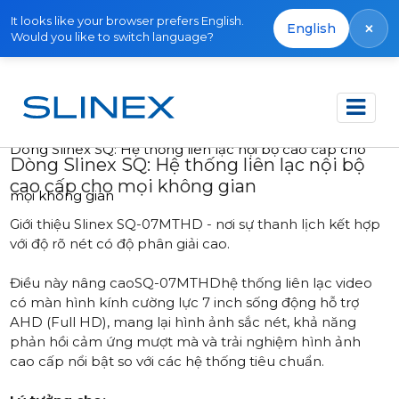
It looks like your browser prefers English.
×
English
Would you like to switch language?
Trang chủ
Tin tức
2025
Dòng Slinex SQ: Hệ thống liên lạc nội bộ cao cấp cho
Dòng Slinex SQ: Hệ thống liên lạc nội bộ
cao cấp cho mọi không gian
mọi không gian
Giới thiệu Slinex SQ-07MTHD - nơi sự thanh lịch kết hợp
với độ rõ nét có độ phân giải cao.
Điều này nâng cao
SQ-07MTHD
hệ thống liên lạc video
có màn hình kính cường lực 7 inch sống động hỗ trợ
AHD (Full HD), mang lại hình ảnh sắc nét, khả năng
phản hồi cảm ứng mượt mà và trải nghiệm hình ảnh
cao cấp nổi bật so với các hệ thống tiêu chuẩn.