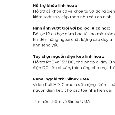
Hỗ trợ khóa linh hoạt:
Hỗ trợ cả khóa cơ và khóa từ với dòng điệ
kiểm soát truy cập theo nhu cầu an ninh.
Hình ảnh vượt trội với bộ lọc IR cơ học:
Bộ lọc IR cơ học đảm bảo tái tạo màu sắc 
khi đèn hồng ngoại chất lượng cao duy trì 
ánh sáng yếu.
Tùy chọn nguồn điện kép linh hoạt:
Hỗ trợ PoE và 15V DC, cho phép đi dây Et
điện DC tiêu chuẩn, thích ứng cho mọi thiết
Panel ngoài trời Slinex UMA
Video Full HD. Camera siêu rộng. Kiểm soát
nguồn điện kép cho các tòa nhà hiện đại.
Tìm hiểu thêm về Slinex UMA
.