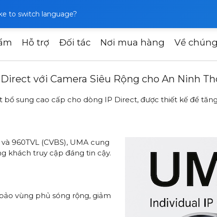
like to switch language?
hẩm
Hỗ trợ
Đối tác
Nơi mua hàng
Về chúng
MA – Panel ngoài trời IP Direct với Camera Siêu Rộng cho 
IP Direct với Camera Siêu Rộng cho An Ninh T
t bổ sung cao cấp cho dòng IP Direct, được thiết kế để tăn
D) và 960TVL (CVBS), UMA cung
g khách truy cập đáng tin cậy.
 bảo vùng phủ sóng rộng, giảm