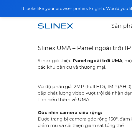
It looks like your browser prefers English. Would you 
Sản p
Trang chủ
Tin tức
2025
Slinex U
Slinex UMA – Panel ngoài trời 
Slinex giới thiệu
Panel ngoài trời UMA
, mộ
các khu dân cư và thương mại.
Với độ phân giải 2MP (Full HD), 1MP (AH
cấp chất lượng video vượt trội để nhận dạn
Tìm hiểu thêm về UMA
.
Góc nhìn camera siêu rộng:
Được trang bị camera góc rộng 150º, đảm
điểm mù và cải thiện giám sát tổng thể.