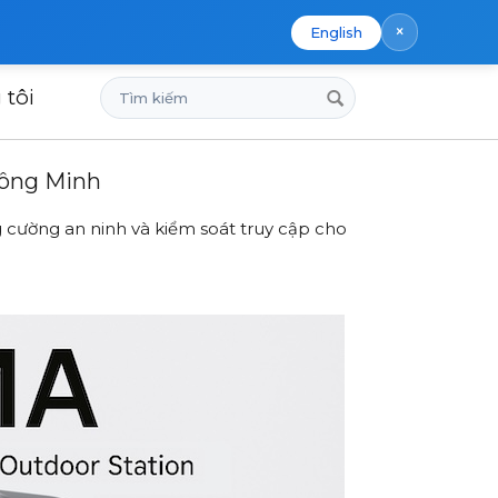
×
English
Tìm
 tôi
An Ninh Thông Minh
kiếm
hông Minh
g cường an ninh và kiểm soát truy cập cho