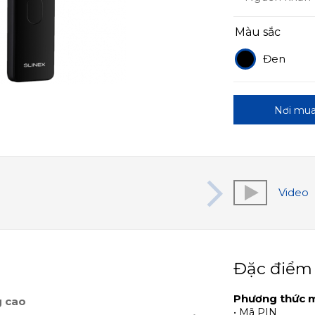
Màu sắc
Đen
Nơi mu
Video
Đặc điểm
Phương thức 
g cao
• Mã PIN