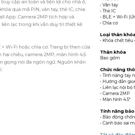
ruy cập an toàn và tiện lợi cho nhà ở,
• Vân tay
hóa qua mã PIN, vân tay, thẻ IC, chìa
• Thẻ IC
all App. Camera 2MP tích hợp và
• BLE + Wi-Fi (Ứ
• Chìa cơ
iên lạc trong khi vẫn duy trì thiết kế
Loại thân khó
• Khóa chết tiêu
 + Wi-Fi hoặc chìa cơ. Trang bị then cửa
Thân khóa
m hai chiều, camera 2MP, màn hình 4,5
Bao gồm
ẫn giọng nói đa ngôn ngữ. Nguồn khẩn
.
Chức năng th
• Tính năng tay 
• Hướng dẫn giọ
tấm đệm tùy chọn, pin lithium
• Liên lạc nội bộ 
c với vân tay, thẻ và mật khẩu, panel
• Camera 2MP
ng kết nối, bu lông & các gói phụ kiện,
• Màn hình 4.5"
h vị và hướng dẫn sử dụng để lắp đặt
Tính năng bảo
• Báo động chố
• Cảnh báo sai m
 hoàn toàn đối với quyền truy cập và
Tất cả đặc điể