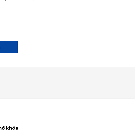
a
mở khóa