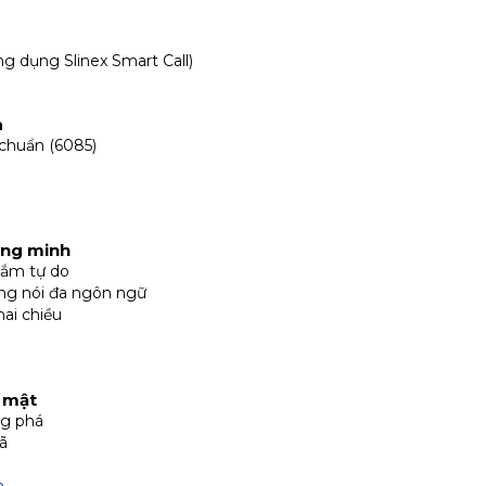
ng dụng Slinex Smart Call)
a
 chuẩn (6085)
ông minh
nắm tự do
ng nói đa ngôn ngữ
hai chiều
 mật
ng phá
ã
m