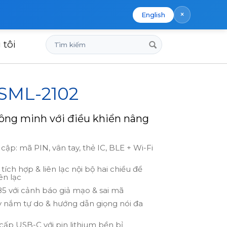
×
English
Tìm
 tôi
kiếm
 SML-2102
ông minh với điều khiển nâng
cập: mã PIN, vân tay, thẻ IC, BLE + Wi-Fi
ch hợp & liên lạc nội bộ hai chiều để
ên lạc
5 với cảnh báo giả mạo & sai mã
y nắm tự do & hướng dẫn giọng nói đa
ấp USB-C với pin lithium bền bỉ