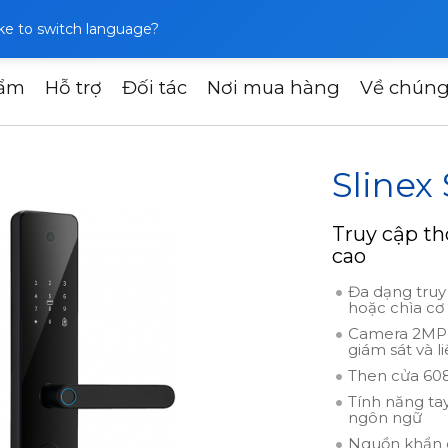
like to switch language?
hẩm
Hỗ trợ
Đối tác
Nơi mua hàng
Về chúng
inh
Slinex SML-2102
Slinex
Truy cập th
cao
Đa dạng truy 
hoặc chìa cơ
Camera 2MP tí
giám sát và li
Then cửa 608
Tính năng ta
ngôn ngữ
Nguồn khẩn c