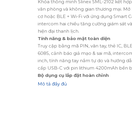
Khóa thông minh Slinex SML-2102 kết hợp t
văn phòng và không gian thương mại. Mở k
cơ hoặc BLE + Wi-Fi với ứng dụng Smart C
intercom hai chiều tăng cường giám sát và l
hiện đại thanh lịch.
Tính năng & bảo mật toàn diện
Truy cập bằng mã PIN, vân tay, thẻ IC, BLE
6085, cảnh báo giả mạo & sai mã, interco
inch, tính năng tay nắm tự do và hướng d
cấp USB-C với pin lithium 4200mAh bền bỉ
Bộ dụng cụ lắp đặt hoàn chỉnh
Bộ bao gồm khóa + then cửa 6068 với các 
Mô tả đầy đủ
4200mAh, 2 thẻ khóa, 2 chìa cơ, panel trướ
sau với nút then cửa và ngăn pin, thép vuô
cáp sạc USB Type-A sang USB-C, nhãn địn
dễ dàng.
Hiện đại, an toàn và tiện lợi
Slinex SML-2102 cung cấp quyền kiểm soát