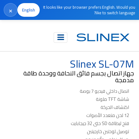
It looks like your browser prefers English. Would you
×
English
like to switch language?
الرئيسية
المنتجات
متوقف الإنتاج
Slinex SL-07M
Slinex SL-07M
جهاز اتصال بجسم فائق النحافة ووحدة طاقة
مدمجة
اتصال داخلي فيديو 7 بوصة
شاشة TFT ملونة
اكتشاف الحركة
12 لحن متعدد الأصوات
فتح لبطاقة SD حتى 32 جيجابايت
توصيل لوحتين خارجيتين