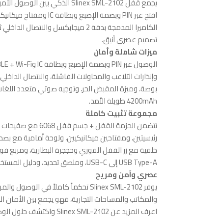
يجمع قفل Slinex SML-2102 الذكي ب
الكاميرا المدمجة بدقة 2 ميجابكسل والا
تصميم عصري أنيق.
ميزات شاملة وأمان
4200mAh طويلة الأمد.
مجموعة تثبيت كاملة
USB Type-A إلى USB-C، وملصق تحديد، ودليل المستخدم للإعداد السهل.
عصري وآمن ومريح
يوفر Slinex SML-2102 تحكماً كاملاً ف
والمكاتب والمساحات التجارية، فهو يجمع بين الأمان ال
اعرف المزيد عن
Slinex SML-2102
واكتشف حلول الوص