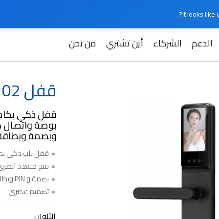
It looks lik
الدعم
الشركاء
أين تشتري
من نحن
قفل SML-2102 الذكي
وبصمة وبطاقة IC وLE+Wi-Fi
قفل باب ذكي ب
فتح متعدد الطرق
بصمة و PIN وبطاقة
تصميم عصري
الألوان