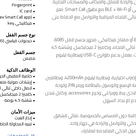
ين الوصول الآمن والراحة للمنازل والمكاتب والمساحات التجارية.
• Fingerprint
افتح عبر PIN وبصمة الإصبع وبطاقة IC ومفتاح ميكانيكي أو BLE + Wi-Fi مع تطبيق Smart Call. تعزز
• IC card
تصال الداخلي ثنائي الاتجاه المراقبة والتواصل مع الحفاظ على
• BLE + Wi-Fi (Slinex Smart Call app)
• ميكانيكي key
نوع جسم القفل
الوصول عبر PIN وبصمة الإصبع وبطاقة IC وBLE + Wi-Fi أو مفتاح ميكانيكي. مجهز بجسم قفل 6085،
• ديدبولت قياسي (6085)
وإنذارات التلاعب والمحاولات الفاشلة، والاتصال الداخلي ثنائي الاتجاه، وكاميرا 2 ميجابكسل، وشاشة 4.5
جسم القفل
بوصة، وميزة المقبض الحر، وتوجيه صوتي متعدد اللغات. يعمل بدعم طوارئ USB-C وببطارية ليثيوم
مضمن
الوظائف الذكية
• خاصية المقبض الحر
تتضمن الحزمة القفل + جسم قفل 6068 مع صفيحات إضراب اختيارية، وبطارية ليثيوم 4200mAh، وبطاقتين
• إرشادات صوتية متع
رئيسيتين، ومفتاحين ميكانيكيين، ولوحة أمامية مع بصمة الإصبع والوصول بالبطاقة ورمز PIN، ولوحة
• اتصال داخلي ثنائي ا
خلفية مع زر القفل الفوري وحججرة البطارية، ومربع فولاذي ربط، ووبراغي وحزم accessories، وكابل شحن
• كاميرا 2 ميجابكسل
• شاشة 4.5 بوصة
ميزات الأمان
ي الوصول والمراقبة دون المساس بالخصوصية. مثالي للشقق
• إنذار العبث
ذكي والتواصل والراحة في جهاز واحد.
• تنبيه المحاولة الخاط
ول الذكي المتقدمة لعقارك.
كل المواصفات