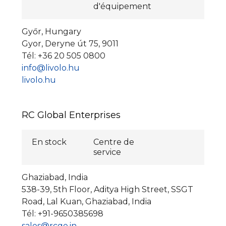
d'équipement
Győr, Hungary
Gyor, Deryne út 75, 9011
Tél: +36 20 505 0800
info@livolo.hu
livolo.hu
RC Global Enterprises
En stock
Centre de
service
Ghaziabad, India
538-39, 5th Floor, Aditya High Street, SSGT
Road, Lal Kuan, Ghaziabad, India
Tél: +91-9650385698
sales@rcge.in