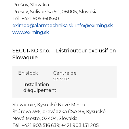
Prešov, Slovakia
Presov, Solivarska 50, 08005, Slovakia
Tél: +421 905360580
eximpo@alarmtechnika.sk; info@eximing.sk
www.eximing.sk
SECURKO s.r.o. – Distributeur exclusif en
Slovaquie
En stock
Centre de
service
Installation
d'équipement
Slovaquie, Kysucké Nové Mesto
Štúrova 396, prevádzka ČSA 86, Kysucké
Nové Mesto, 02404, Slovakia
Tél: +421 903 516 639; +421 903 131 205