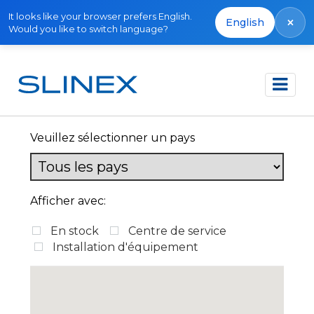
It looks like your browser prefers English.
×
English
Would you like to switch language?
Accueil
Où acheter
Veuillez sélectionner un pays
Afficher avec:
En stock
Centre de service
Installation d'équipement