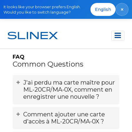
It looks like your browser prefers English.
×
English
Would you like to switch language?
Accueil
FAQ
FAQ
Common Questions
J'ai perdu ma carte maître pour
ML-20CR/MA-0X, comment en
enregistrer une nouvelle ?
Comment ajouter une carte
d'accès à ML-20CR/MA-0X ?