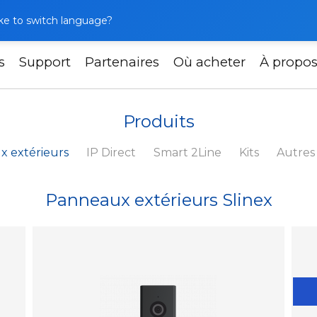
like to switch language?
s
Support
Partenaires
Où acheter
À propo
rs
Produits
 extérieurs
IP Direct
Smart 2Line
Kits
Autres
Panneaux extérieurs Slinex