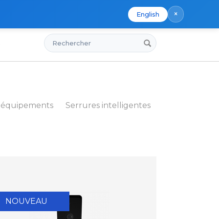
×
English
Rechercher
s
 équipements
Serrures intelligentes
NOUVEAU