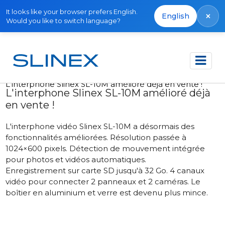
It looks like your browser prefers English.
×
English
Would you like to switch language?
Accueil
Actualités
2015
L'interphone Slinex SL-10M amélioré déjà en vente !
L'interphone Slinex SL-10M amélioré déjà
en vente !
L'interphone vidéo Slinex SL-10M a désormais des
fonctionnalités améliorées. Résolution passée à
1024×600 pixels. Détection de mouvement intégrée
pour photos et vidéos automatiques.
Enregistrement sur carte SD jusqu'à 32 Go. 4 canaux
vidéo pour connecter 2 panneaux et 2 caméras. Le
boîtier en aluminium et verre est devenu plus mince.