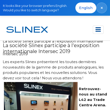
It looks like your browser prefers English.
×
English
Would you like to switch language?
Accueil
Actualités
2019
La société Slinex participe à l'exposition internationale
La société Slinex participe à l'exposition
internationale Intersec 2019
Intersec 2019
Les experts Slinex présentent les toutes dernières
nouveautés de la gamme de produits analogiques, les
produits populaires et les nouvelles solutions. Vous
devez voir tout cela ! Nous vous attendons !
Retrouvez-
nous au stand
L42 au Trade
Centre Arena.