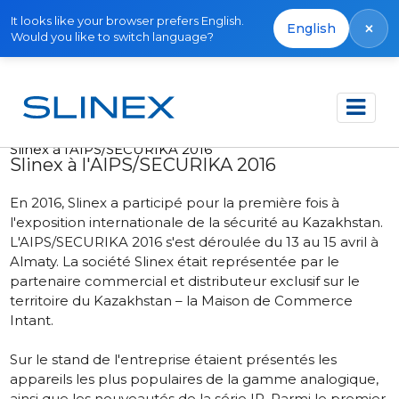
It looks like your browser prefers English.
×
English
Would you like to switch language?
Accueil
Actualités
2016
Slinex à l'AIPS/SECURIKA 2016
Slinex à l'AIPS/SECURIKA 2016
En 2016, Slinex a participé pour la première fois à
l'exposition internationale de la sécurité au Kazakhstan.
L'AIPS/SECURIKA 2016 s'est déroulée du 13 au 15 avril à
Almaty. La société Slinex était représentée par le
partenaire commercial et distributeur exclusif sur le
territoire du Kazakhstan – la Maison de Commerce
Intant.
Sur le stand de l'entreprise étaient présentés les
appareils les plus populaires de la gamme analogique,
ainsi que les nouveautés de la série IP. Parmi le premier