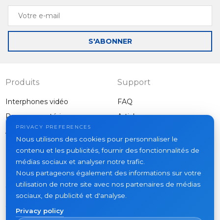
Votre
e-
mail
S'ABONNER
Produits
Support
Interphones vidéo
FAQ
Panneaux extérieurs
Articles
Entreprise
PRIVACY PREFERENCES
Autres équipements
Nous utilisons des cookies pour personnaliser le
Projets
contenu et les publicités, fournir des fonctionnalités de
À propos
médias sociaux et analyser notre trafic.
Nous partageons également des informations sur votre
Actualités
utilisation de notre site avec nos partenaires de médias
Contacts
sociaux, de publicité et d'analyse.
Où acheter
Privacy policy