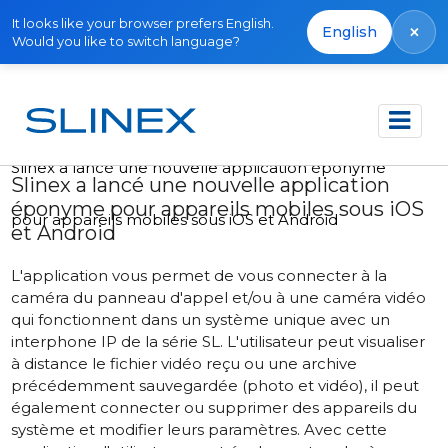
It looks like your browser prefers English.
×
English
Would you like to switch language?
Accueil
Actualités
2016
Slinex a lancé une nouvelle application éponyme
Slinex a lancé une nouvelle application
éponyme pour appareils mobiles sous iOS
pour appareils mobiles sous iOS et Android
et Android
L'application vous permet de vous connecter à la
caméra du panneau d'appel et/ou à une caméra vidéo
qui fonctionnent dans un système unique avec un
interphone IP de la série SL. L'utilisateur peut visualiser
à distance le fichier vidéo reçu ou une archive
précédemment sauvegardée (photo et vidéo), il peut
également connecter ou supprimer des appareils du
système et modifier leurs paramètres. Avec cette