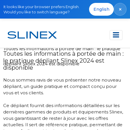
It looks like your browser prefers English.
×
English
Would you like to switch language?
Accueil
Actualités
2024
Toutes les informations à portée de main : le pratique
Toutes les informations à portée de main :
le pratique dépliant Slinex 2024 est
dépliant Slinex 2024 est disponible
disponible
Nous sommes ravis de vous présenter notre nouveau
dépliant, un guide pratique et compact conçu pour
vous et vos clients.
Ce dépliant
fournit des informations détaillées sur les
dernières gammes de produits et équipements Slinex,
vous garantissant de rester à jour avec les offres
actuelles. Il sert de référence pratique, permettant de