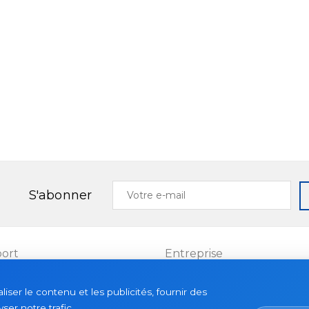
Votre
S'abonner
e-
mail
ort
Entreprise
Projets
ser le contenu et les publicités, fournir des
es
À propos
ser notre trafic.