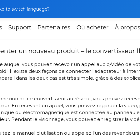
like to switch language?
s
Support
Partenaires
Où acheter
À propo
mes ravis de vous présenter un nouveau produit – le conver
nter un nouveau produit – le convertisseur IP
e auquel vous pouvez recevoir un appel audio/vidéo de vot
 ! Il existe deux façons de connecter l'adaptateur à Interne
pareil dans les deux cas est très simple, grâce à des explic
a connexion de ce convertisseur au réseau, vous pouvez recev
r. En recevant un appel, vous pouvez regarder la vidéo, parl
canique ou électromagnétique est connectée au panneau ext
ieur. Pendant le visionnage, vous pouvez enregistrer la vid
ltez le manuel d'utilisation ou appelez l'un des revendeurs 