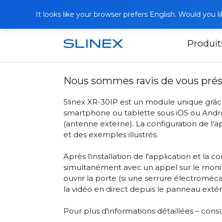
It looks like your browser prefers English. Would you 
Produit
Accueil
Actualités
2015
Nous som
Nous sommes ravis de vous prése
Slinex XR-30IP est un module unique grâc
smartphone ou tablette sous iOS ou Android
(antenne externe). La configuration de l'ap
et des exemples illustrés.
Après l'installation de l'application et l
simultanément avec un appel sur le moniteu
ouvrir la porte (si une serrure électromé
la vidéo en direct depuis le panneau extér
Pour plus d'informations détaillées – consu