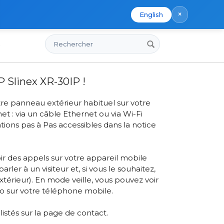
×
English
Rechercher
s
tisseur IP Slinex XR-30IP !
 Slinex XR-30IP !
re panneau extérieur habituel sur votre
t : via un câble Ethernet ou via Wi-Fi
ations pas à Pas accessibles dans la notice
oir des appels sur votre appareil mobile
er à un visiteur et, si vous le souhaitez,
érieur). En mode veille, vous pouvez voir
éo sur votre téléphone mobile.
listés sur la page de contact.