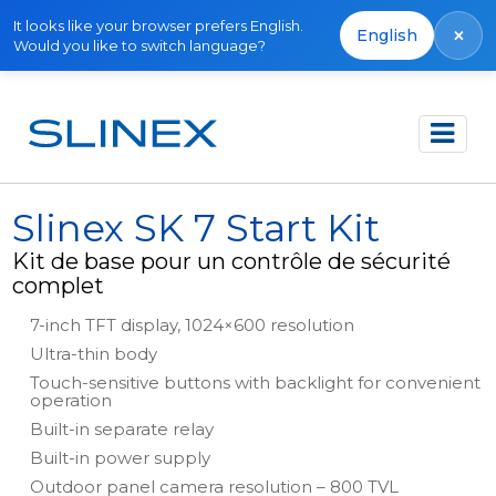
It looks like your browser prefers English.
×
English
Would you like to switch language?
Accueil
Produits
Kits
Slinex SK 7 Start Kit
Slinex SK 7 Start Kit
Kit de base pour un contrôle de sécurité
complet
7-inch TFT display, 1024×600 resolution
Ultra-thin body
Touch-sensitive buttons with backlight for convenient
operation
Built-in separate relay
Built-in power supply
Outdoor panel camera resolution – 800 TVL