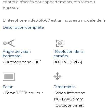
contrôle d'accès pour appartements, maisons ou
bureaux.
L'interphone vidéo SK-07 est un nouveau modèle de la
série SK, Featuring un boîtier ultra-mince et un design
Description complète
élégant. Il est équipé d'un écran TFT avec une
résolution de 1024×600, offrant une vidéo détaillée.
L'appareil supporte les panneaux d'appel PAL/NTSC,
est facile à installer avec les accessoires inclus, et
Angle de vision
Résolution de la
horizontal
caméra
s'intègre parfaitement dans les intérieurs modernes
• Outdoor panel: 110˚
960 TVL (CVBS)
grâce à son schéma de couleurs classique. Le SK-07
dispose également d'un relais intégré pour un contrôle
pratique du portail.
Écran
Dimensions
Spécifications complètes et description du ML-17HR
• Écran TFT 7" couleur
• Video intercom:
disponibles ici.
176×129×23 mm
• Outdoor panel:
Le panneau d'appel ML-17HR est un appareil anti-