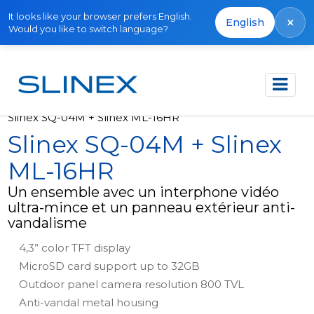
It looks like your browser prefers English.
×
English
Would you like to switch language?
Accueil
Produits
Kits
Slinex SQ-04M + Slinex ML-16HR
Slinex SQ-04M + Slinex
ML-16HR
Un ensemble avec un interphone vidéo
ultra-mince et un panneau extérieur anti-
vandalisme
4,3” color TFT display
MicroSD card support up to 32GB
Outdoor panel camera resolution 800 TVL
Anti-vandal metal housing