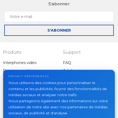
S'abonner
Votre
e-
mail
S'ABONNER
Produits
Support
Interphones vidéo
FAQ
Panneaux extérieurs
Articles
Entreprise
PRIVACY PREFERENCES
Autres équipements
Nous utilisons des cookies pour personnaliser le
Projets
contenu et les publicités, fournir des fonctionnalités de
À propos
médias sociaux et analyser notre trafic.
Nous partageons également des informations sur votre
Actualités
utilisation de notre site avec nos partenaires de médias
Contacts
sociaux, de publicité et d'analyse.