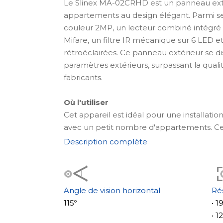
Le Slinex MA-02CRHD est un panneau ext
appartements au design élégant. Parmi s
couleur 2MP, un lecteur combiné intégré 
Mifare, un filtre IR mécanique sur 6 LED e
rétroéclairées. Ce panneau extérieur se dis
paramètres extérieurs, surpassant la qual
fabricants.
Où l'utiliser
Cet appareil est idéal pour une installati
avec un petit nombre d'appartements. Ce
universelle pour une installation à l'étag
Description complète
plusieurs bureaux. Sur des plaques signalé
panneau, on peut spécifier le numéro d'
d'appartements ou le nom de l'entreprise.
rétroéclairées, toutes les informations se
Angle de vision horizontal
Ré
l'obscurité. Le panneau extérieur peut être
115º
• 
l'intérieur. Les dimensions du panneau so
• 