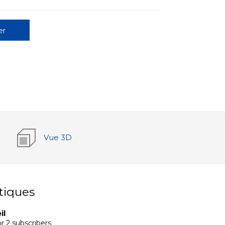
er
Vue 3D
tiques
il
r 2 subscribers