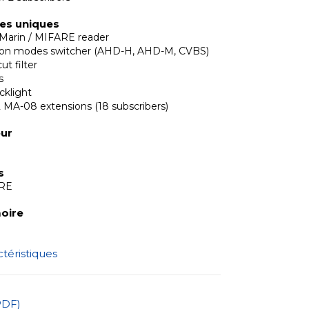
ues uniques
Marin / MIFARE reader
tion modes switcher (AHD-H, AHD-M, CVBS)
ut filter
s
cklight
2 MA-08 extensions (18 subscribers)
eur
s
ARE
oire
ctéristiques
PDF)