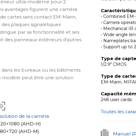
érieur ultra-moderne pour 2
es avantages figurent une caméra
Caractéristiq
• Combined EM-
de cartes sans contact EM-Marin,
• Camera opera
t des plaques signalétiques
• Mechanical IR c
tingue par sa fonctionnalité et ses
• Wide-angle len
ité des panneaux extérieurs d'autres
• Nameplates ba
• Support up to 
Type de capt
1/2.9" CMOS
on dans les bureaux ou les bâtiments
Type de carte
 modèle peut être une solution
EM-Marin, MIF
e d'un centre de bureaux abritant
tiques spéciales sur le corps du
Capacité mém
248 user cards
appartement ou de bureau, les noms
 Grâce aux plaques signalétiques
Toutes les cara
ront clairement visibles, même dans
solution de la caméra
 encastré aussi bien à l'extérieur qu'à
1920×1080 (AHD-H)
nt de 110×185×34 mm, et l'appareil
1280×720 (AHD-M)
Manuel (