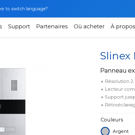
like to switch language?
s
Support
Partenaires
Où acheter
À propo
rs
Slinex MA-02CRHD
Sline
Panneau ex
Résolution 2
Lecteur com
Support jusq
Rétroéclaira
Couleurs
Argent