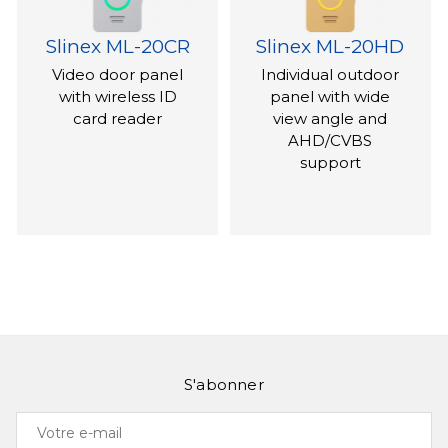
Slinex ML-20CR
Slinex ML-20HD
Video door panel
Individual outdoor
with wireless ID
panel with wide
card reader
view angle and
AHD/CVBS
support
S'abonner
Slinex ML-16HR
Slinex Uma
Votre
Anti-vandal
Individual outdoor
e-