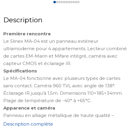
Description
Première rencontre
Le Slinex MA-04 est un panneau extérieur
ultramoderne pour 4 appartements. Lecteur combiné
de cartes EM-Marin et Mifare intégré, caméra avec
capteur CMOS et éclairage IR.
Spécifications
Le MA-04 fonctionne avec plusieurs types de cartes
sans contact. Caméra 960 TVL avec angle de 138°.
Éclairage IR jusqu'à 1,5m. Dimensions 110×185×34mm.
Plage de température de -40° à +65°C.
Apparence et caméra
Panneau en alliage métallique de haute qualité –
aluminium brossé avec insert acrylique. IP65. Couleur
Description complète
argentée.