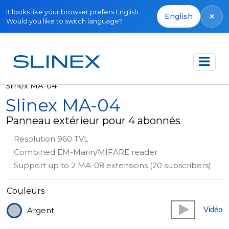
It looks like your browser prefers English.
×
English
Would you like to switch language?
Accueil
Produits
Hors production
Slinex MA-04
Slinex MA-04
Panneau extérieur pour 4 abonnés
Resolution 960 TVL
Combined EM-Marin/MIFARE reader
Support up to 2 MA-08 extensions (20 subscribers)
Couleurs
Vidéo
Argent