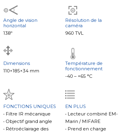
Compatibilité
Le MA-04 est compatible avec n'importe quel
visiophone à 4 fils. Jusqu'à 2 modules MA-08 peuvent
Angle de vision
Résolution de la
horizontal
caméra
être connectés (20 participants).
138º
960 TVL
Le Slinex MA-04 est une combinaison avantageuse de
fonctionnalité et de design élégant.
Dimensions
Température de
fonctionnement
110×185×34 mm
-40 – +65 °С
FONCTIONS UNIQUES
EN PLUS
• Filtre IR mécanique
• Lecteur combiné EM-
• Objectif grand angle
Marin / MIFARE
• Rétroéclairage des
• Prend en charge