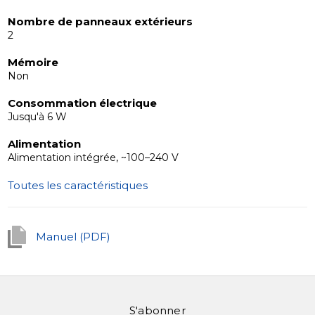
système actuel.
En résumé, l'interphone vidéo SK-04 est un appareil
Nombre de panneaux extérieurs
2
abordable et multifonctionnel avec un design simple et
minimaliste, ce qui en fait un excellent choix pour
Mémoire
n'importe quel intérieur.
Non
Consommation électrique
Jusqu'à 6 W
Alimentation
Alimentation intégrée, ~100–240 V
Toutes les caractéristiques
Manuel (PDF)
S'abonner