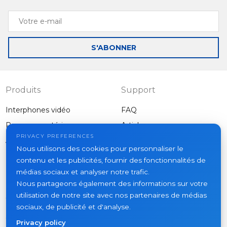
Votre
e-
mail
S'ABONNER
Produits
Support
Interphones vidéo
FAQ
Panneaux extérieurs
Articles
Entreprise
PRIVACY PREFERENCES
Autres équipements
Nous utilisons des cookies pour personnaliser le
Projets
contenu et les publicités, fournir des fonctionnalités de
À propos
médias sociaux et analyser notre trafic.
Nous partageons également des informations sur votre
Actualités
utilisation de notre site avec nos partenaires de médias
Contacts
sociaux, de publicité et d'analyse.
Où acheter
Privacy policy