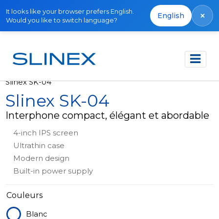
It looks like your browser prefers English.
×
English
Would you like to switch language?
Accueil
Produits
Interphones vidéo
Slinex SK-04
Slinex SK-04
Interphone compact, élégant et abordable
4-inch IPS screen
Ultrathin case
Modern design
Built-in power supply
Couleurs
Blanc