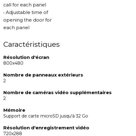
remplir la mémoire de l'appareil.
call for each panel
Le modèle dispose d'autres capacités uniques. Il
• Adjustable time of
possède un slot externe pour cartes mémoire microSD
opening the door for
jusqu'à 128 Go, en plus de la mémoire interne qui peut
each panel
contenir jusqu'à 100 images. Cela élargit les
fonctionnalités de l'appareil et offre amplement
Caractéristiques
d'espace pour stocker les photos et vidéos des visiteurs.
Ce modèle est compatible avec diverses panneaux de
Résolution d'écran
800x480
porte et caméras, y compris PAL/NTSC/AHD, TVI et CVI
(720p, 1080p).
Nombre de panneaux extérieurs
2
Nombre de caméras vidéo supplémentaires
2
Mémoire
Support de carte microSD jusqu'à 32 Go
Résolution d'enregistrement vidéo
720х288