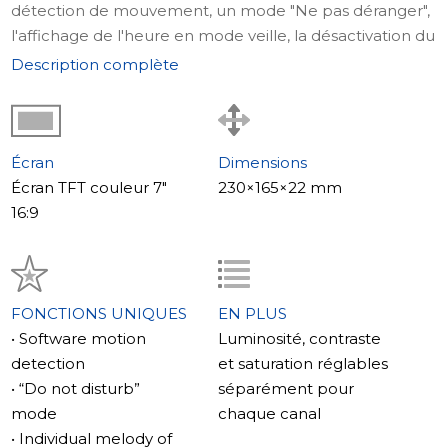
détection de mouvement, un mode "Ne pas déranger",
l'affichage de l'heure en mode veille, la désactivation du
rétroéclairage des boutons et la désactivation du son
Description complète
de confirmation des boutons.
Où utiliser
Le visiophone SL-07M est une solution idéale pour les
appartements, les bureaux de sociétés prestigieuses
Écran
Dimensions
qui accordent de l'importance à chaque détail, ainsi que
Écran TFT couleur 7"
230×165×22 mm
pour les maisons privées. Avec cet interphone, il est
16:9
possible de construire un véritable système de sécurité
et d'interphone.
Fonctions principales du modèle
Le modèle SL-07M se distingue par un logiciel de
FONCTIONS UNIQUES
EN PLUS
détection de mouvement qui lance l'enregistrement
• Software motion
Luminosité, contraste
non seulement lors de l'appui sur le bouton du
detection
et saturation réglables
panneau, mais également lors de la détection de
• “Do not disturb”
séparément pour
mouvement. Cette fonction est particulièrement utile
mode
chaque canal
car elle empêche les enregistrements inutiles de
• Individual melody of