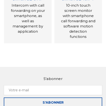
Intercom with call
10-inch touch
forwarding on your
screen monitor
smartphone, as
with smartphone
well as
call forwarding and
management by
software motion
application
detection
functions
S'abonner
Slinex SQ-07MT
Slinex SL-10M
Votre
Ultra-thin and
Intercom with the
e-
functional monitor
ability to record on
mail
motion when the
S'ABONNER
optional motion