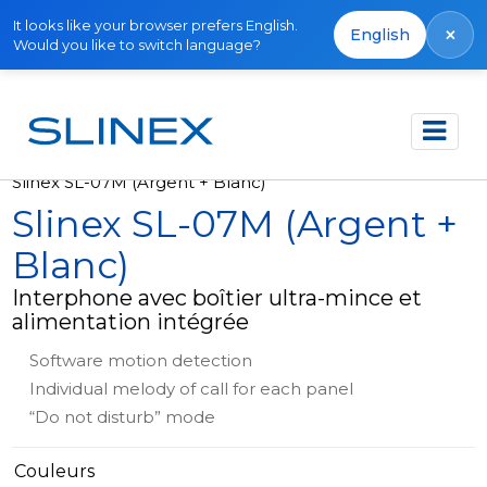
It looks like your browser prefers English.
×
English
Would you like to switch language?
Accueil
Produits
Interphones vidéo
Slinex SL-07M (Argent + Blanc)
Slinex SL-07M (Argent +
Blanc)
Interphone avec boîtier ultra-mince et
alimentation intégrée
Software motion detection
Individual melody of call for each panel
“Do not disturb” mode
Couleurs