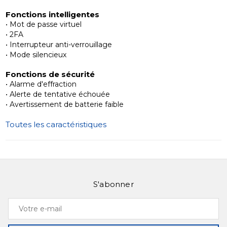
pour une installation facile.
Fonctions intelligentes
• Mot de passe virtuel
Sécurisé, privé et pratique
• 2FA
Aucune gestion cloud pour que vos données restent
• Interrupteur anti-verrouillage
privées. Slinex SML-2101 combine sécurité avancée,
• Mode silencieux
flexibilité et commodité, ce qui le rend idéal pour les
Fonctions de sécurité
appartements, bureaux, locations et espaces partagés.
• Alarme d'effraction
• Alerte de tentative échouée
En savoir plus sur Slinex SML-2101 et découvrez des
• Avertissement de batterie faible
solutions d'accès modernes pour votre propriété.
Toutes les caractéristiques
S'abonner
Votre
e-
mail