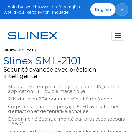
It looks like your browser prefers English.
×
English
Would you like to switch language?
Accueil
Produits
Serrures intelligentes
Slinex SML-2101
Slinex SML-2101
Sécurité avancée avec précision
intelligente
Multi-accès : empreinte digitale, code PIN, carte IC,
application BLE ou clé mécanique
PIN virtuel et 2FA pour une sécurité renforcée
Corps de serrure anti-perçage 5050 avec alarmes
d'effraction et de tentative échouée
Design noir élégant, alimenté par piles avec secours
USB-C
Aucune gestion cloud – idéal pour locations, bureaux