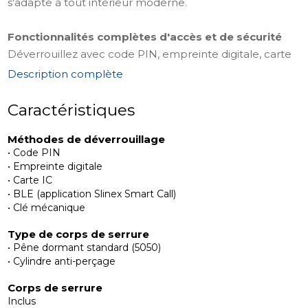
s'adapte à tout intérieur moderne.
Fonctionnalités complètes d'accès et de sécurité
Déverrouillez avec code PIN, empreinte digitale, carte
IC, BLE (application Smart Call) ou clé mécanique.
Description complète
Équipé d'un corps de serrure anti-perçage 5050,
interrupteur anti-verrouillage, PIN virtuel, 2FA, alarmes
Caractéristiques
d'effraction et de tentative échouée, voyant lumineux
Méthodes de déverrouillage
et invites vocales en anglais. Alimenté par secours USB-
• Code PIN
C, aucune gestion cloud requise.
• Empreinte digitale
• Carte IC
Kit d'installation complet
• BLE (application Slinex Smart Call)
• Clé mécanique
Le package comprend un corps de verrou à pêne
dormant standard avec gâche, poignée avant avec
Type de corps de serrure
empreinte digitale, code, clé et accès par carte,
• Pêne dormant standard (5050)
panneau arrière, carré de liaison en acier, 2 cartes-clés,
• Cylindre anti-perçage
2 clés mécaniques, vis et accessoires, un manuel
Corps de serrure
d'instructions et un autocollant de positionnement
Inclus