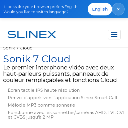
It looks like your browser prefers English.
×
English
Would you like to switch language?
Accueil
Produits
Interphones vidéo
Sonik 7 Cloud
Sonik 7 Cloud
Le premier interphone vidéo avec deux
haut-parleurs puissants, panneaux de
couleur remplaçables et fonctions Cloud
Écran tactile IPS haute résolution
Renvoi d'appels vers l'application Slinex Smart Call
Mélodie MP3 comme sonnerie
Fonctionne avec les sonnettes/caméras AHD, TVI, CVI
et CVBS jusqu'à 2 MP