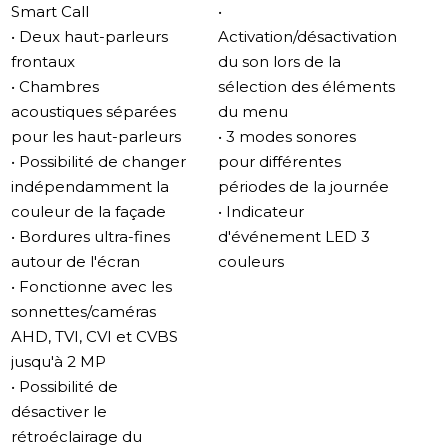
votre décoration intérieure. Ces couleurs vives
Smart Call
•
complètent parfaitement la palette de couleurs noire
• Deux haut-parleurs
Activation/désactivation
et blanche principale, vous offrant une variété d'options
frontaux
du son lors de la
de style.
• Chambres
sélection des éléments
acoustiques séparées
du menu
Son impressionnant
pour les haut-parleurs
• 3 modes sonores
Le Sonik 7 Cloud dispose de deux haut-parleurs de 2
• Possibilité de changer
pour différentes
watts situés dans des chambres acoustiques séparées,
indépendamment la
périodes de la journée
offrant une qualité sonore puissante et complète. Les
couleur de la façade
• Indicateur
chambres acoustiques réduisent également le bruit,
• Bordures ultra-fines
d'événement LED 3
rendant le son plus enveloppant.
autour de l'écran
couleurs
• Fonctionne avec les
Sonneries MP3
sonnettes/caméras
Avec la nouvelle disposition des haut-parleurs, le Sonik
AHD, TVI, CVI et CVBS
7 Cloud offre une excellente qualité sonore pour les
jusqu'à 2 MP
sonneries MP3, dirigées vers l'auditeur et non vers le
• Possibilité de
mur. Vous pouvez également utiliser l'interphone vidéo
désactiver le
comme un lecteur MP3 complet.
rétroéclairage du