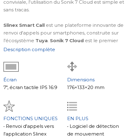
conviviale, l'utilisation du Sonik 7 Cloud est simple et
sans tracas.
Slinex Smart Call
est une plateforme innovante de
renvoi d'appels pour smartphones, construite sur
l'écosystème
Tuya
.
Sonik 7 Cloud
est le premier
appareil entièrement compatible avec la toute
Description complète
nouvelle application
Slinex Smart Call
, conçue pour
rendre le contrôle de votre interphone vidéo depuis un
smartphone simple, intuitif et très fiable.
Écran
Dimensions
En savoir plus sur
Slinex Smart Call – une application de
7", écran tactile IPS 16:9
176×133×20 mm
renvoi vraiment intelligente
.
Le style de votre humeur
Le Slinex Sonik 7 Cloud est livré avec deux panneaux
FONCTIONS UNIQUES
EN PLUS
avant aux couleurs vives qui peuvent être facilement
• Renvoi d'appels vers
• Logiciel de détection
échangés pour correspondre à votre humeur ou à
l'application Slinex
de mouvement