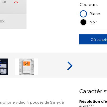
Couleurs
Blanc
Noir
Où achet
Caractéris
Résolution d'
terphone vidéo 4 pouces de Slinex à
480×272