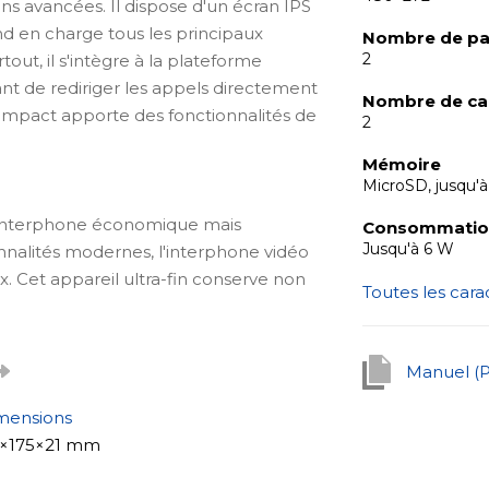
 avancées. Il dispose d'un écran IPS
d en charge tous les principaux
Nombre de pa
2
out, il s'intègre à
la plateforme
nt de rediriger les appels directement
Nombre de ca
ompact apporte des fonctionnalités de
2
Mémoire
MicroSD, jusqu'à
'interphone économique mais
Consommation
Jusqu'à 6 W
nnalités modernes, l'interphone vidéo
. Cet appareil ultra-fin conserve non
Toutes les cara
 SQ mais introduit également des
l dispose du renvoi d'appels entrants
l, vous permettant de recevoir les appels
Manuel (
one. Avec son bloc d'alimentation
le en noir ou blanc, le SQ-04N Cloud est
mensions
out utilisateur.
9×175×21 mm