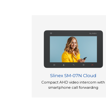
supportant les cartes microSD externes j
vidéo, les photos, les mélodies MP3, etc. 
pictogrammes intuitifs pour une navigation
De plus, le SQ-04N Cloud est désormais d
les systèmes d'interphone 4 pouces. L'écr
supérieure avec des angles de vision plus
couleurs plus précise par rapport aux écra
Soyez assuré que votre maison sera toujou
d'interphone vidéo SQ-04N Cloud, qui 
logiciel sur un canal. Cette fonctionnalit
supplémentaire en permettant aux utilisa
Slinex SM-07N Cloud
activité autour de leurs locaux.
Compact AHD video intercom with
smartphone call forwarding
Apparence et écran
L'interphone conserve son corps en plasti
blanc, avec des dimensions de 119×175×2