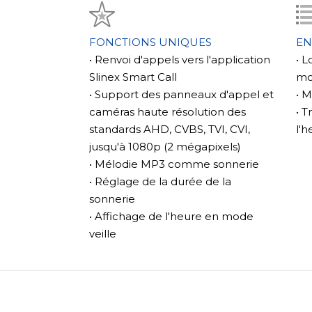
Où l'utiliser
La taille compacte du Slinex SQ-04N Cloud 
des appartements aux bureaux. Son design
FONCTIONS UNIQUES
EN
classiques lui permettent de s'intégrer fac
• Renvoi d'appels vers l'application
• L
la fois fonctionnel et stylé. Ce qui distingu
Slinex Smart Call
mo
à être contrôlé via l'application mobile Sli
• Support des panneaux d'appel et
• 
ajoute non seulement de la commodité m
caméras haute résolution des
• 
d'endroits où l'interphone peut être utilis
standards AHD, CVBS, TVI, CVI,
l'h
même les grands établissements où l'accès
jusqu'à 1080p (2 mégapixels)
essentiels.
• Mélodie MP3 comme sonnerie
• Réglage de la durée de la
Principales caractéristiques du modèle
sonnerie
L'une des caractéristiques phares du Slin
• Affichage de l'heure en mode
communication avancées. L'appareil prend
veille
l'application mobile Slinex Smart Call, ga
un visiteur même lorsque vous êtes absen
Le SQ-04N Cloud dispose également de c