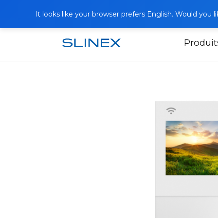
It looks like your browser prefers English. Would you 
Produit
Accueil
Produits
Interphones vidéo