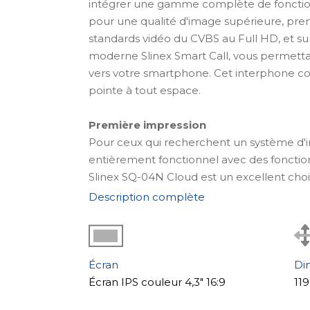
intégrer une gamme complète de fonctions
pour une qualité d'image supérieure, pren
standards vidéo du CVBS au Full HD, et surt
moderne Slinex Smart Call
, vous permetta
vers votre smartphone. Cet interphone c
pointe à tout espace.
Première impression
Pour ceux qui recherchent un système d
entièrement fonctionnel avec des fonctio
Slinex SQ-04N Cloud est un excellent choix
seulement le design élégant de la gamme
Description complète
améliorations significatives. Notamment, i
vers l'application mobile Slinex Smart Cal
interphone directement sur votre smartph
interne et son corps ultra-mince disponib
Écran
Di
une solution pratique et polyvalente pour t
Écran IPS couleur 4,3" 16:9
11