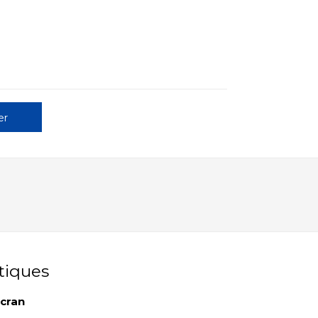
er
tiques
écran