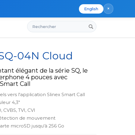
×
English
Rechercher
s
 SQ-04N Cloud
tant élégant de la série SQ, le
terphone 4 pouces avec
 Smart Call
ls vers l'application Slinex Smart Call
leur 4,3"
 CVBS, TVI, CVI
 détection de mouvement
arte microSD jusqu'à 256 Go