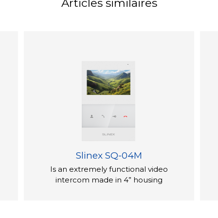
Articles similaires
usqu'à 256 Go pour l'enregistrement
Les boutons tactiles sont marqués de
 facile.
oté d'un écran IPS, une première pour
an IPS offre une qualité d'image
 larges et une reproduction des
ns TFT traditionnels.
rs sécurisée avec le système
comprend un détecteur de mouvement
é ajoute une couche de sécurité
teurs de surveiller tout mouvement ou
Slinex SQ-04M
Is an extremely functional video
intercom made in 4” housing
que élégant, disponible en noir ou
1 mm, nécessitant un montage en