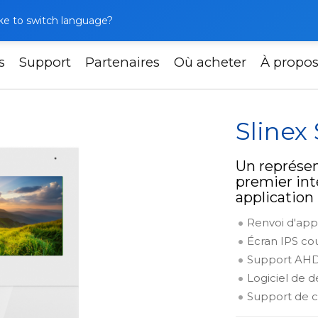
like to switch language?
s
Support
Partenaires
Où acheter
À propo
Slinex SQ-04N Cloud
Slinex
Un représen
premier in
application
Renvoi d'appe
Écran IPS cou
Support AHD,
Logiciel de
Support de c