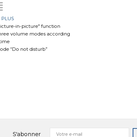
 PLUS
Picture-in-picture" function
Three volume modes according
 time
ode “Do not disturb”
Votre
S'abonner