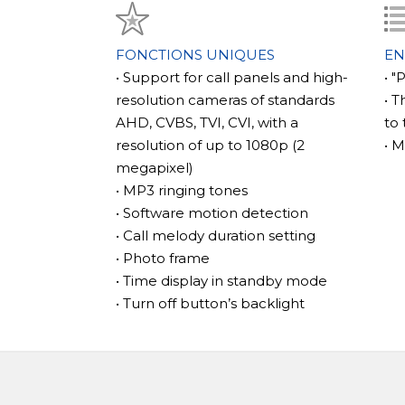
FONCTIONS UNIQUES
EN
• Support for call panels and high-
• "
resolution cameras of standards
• 
AHD, CVBS, TVI, CVI, with a
to
resolution of up to 1080p (2
• M
megapixel)
• MP3 ringing tones
• Software motion detection
• Call melody duration setting
• Photo frame
• Time display in standby mode
• Turn off button’s backlight