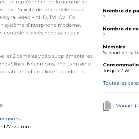
est un représentant de la gamme de
linex. L'unicité de ce modèle réside
Nombre de pa
2
 signal vidéo – AHD, TVI, CVI. En
un système d'interphone moderne,
Nombre de ca
 de contrôle d'accès nécessaire aux
2
Mémoire
Support de cart
el et 2 caméras vidéo supplémentaires
es Slinex. Néanmoins, l'inclusion de la
Consommation
Jusqu'à 7 W
sidérablement amélioré le confort de
Toutes les cara
dérablement les capacités du système
neaux d'appel et 2 caméras.
Manuel (
, fonctionnalité suprême. La
mensions
on écran tactile couleur IPS de 7
7×127×20 mm