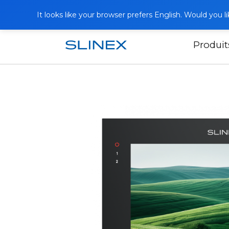
It looks like your browser prefers English. Would you 
Produit
Accueil
Produits
Interphones vidéo