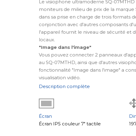
Le visiophone ultramoderne SQ-07MTHD 
moniteurs de milieu de prix de la marque S
dans sa prise en charge de trois formats de
conjonction avec d'autres composants d'
l'appareil fournit le niveau de sécurité et
locaux.
"Image dans l'image"
Vous pouvez connecter 2 panneaux d'app
au SQ-07MTHD, ainsi que d'autres visiophon
fonctionnalité "Image dans l'image" a con
visualisation vidéo.
Où utiliser
Description complète
Ce Slinex SQ-07MTHD peut étendre consi
d'interphone en connectant jusqu'à 2 pan
Apparence et écran
Le Slinex SQ-07MTHD – design minimaliste
Écran
Di
caractéristique distinctive du modèle est s
Écran IPS couleur 7" tactile
19
pouces haute résolution.