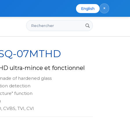
×
English
Rechercher
s
x SQ-07MTHD
D ultra-mince et fonctionnel
made of hardened glass
ion detection
icture" function
n
 CVBS, TVI, CVI