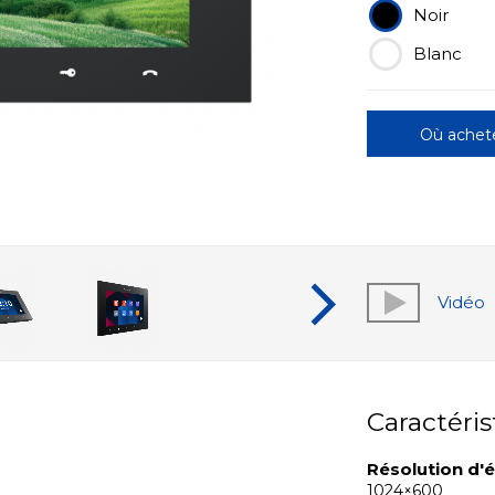
Noir
Blanc
Où achet
Vidéo
Caractéris
Résolution d'
1024×600