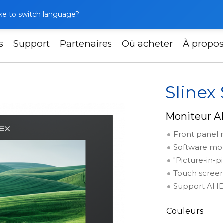
like to switch language?
s
Support
Partenaires
Où acheter
À propo
Slinex SQ-07MTHD
Sline
Moniteur AH
Front panel 
Software mot
"Picture-in-p
Touch scree
Support AHD,
Couleurs