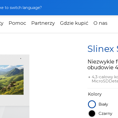
like to switch language?
ty
Pomoc
Partnerzy
Gdzie kupić
O nas
ofony
Slinex SQ-04M
Sline
Niezwykle 
obudowie 4
4,3-calowy k
MicroSDDete
Kolory
Biały
Czarny