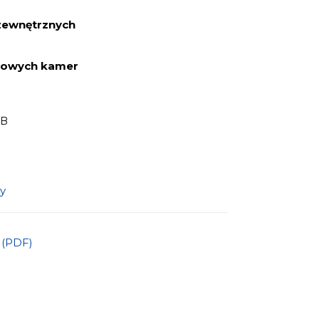
 zewnętrznych
kowych kamer
GB
y
a (PDF)