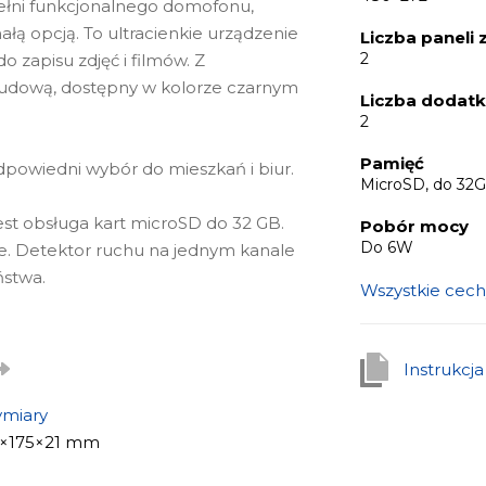
ełni funkcjonalnego domofonu,
ą opcją. To ultracienkie urządzenie
Liczba paneli
2
 zapisu zdjęć i filmów. Z
udową, dostępny w kolorze czarnym
Liczba dodat
2
Pamięć
dpowiedni wybór do mieszkań i biur.
MicroSD, do 32
est obsługa kart microSD do 32 GB.
Pobór mocy
Do 6W
e. Detektor ruchu na jednym kanale
stwa.
Wszystkie cech
b białym, wymiary 119×175×21 mm.
rozdzielczości 480×272 pikseli.
Instrukcj
miary
9×175×21 mm