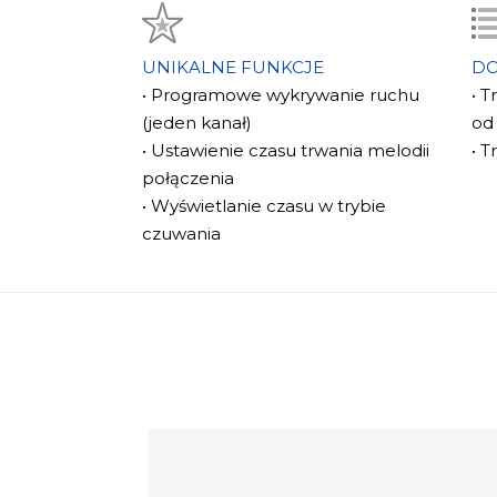
UNIKALNE FUNKCJE
D
• Programowe wykrywanie ruchu
• T
(jeden kanał)
od
• Ustawienie czasu trwania melodii
• T
połączenia
• Wyświetlanie czasu w trybie
czuwania