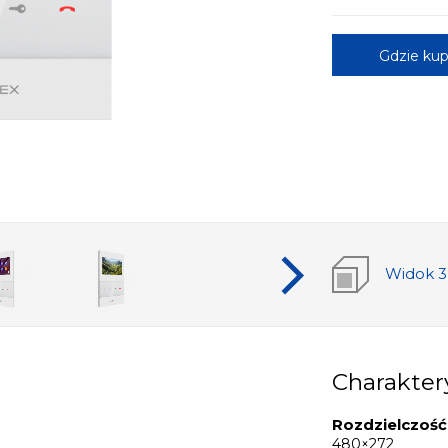
Gdzie kup
Widok 
Charakter
Rozdzielczość
480×272