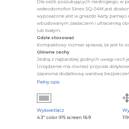
Dla osób poszukujących niedrogiego, w p
wideodomofon Slinex SQ-04M jest doskonał
wyposażone jest w gniazdo karty pamięci do
wbudowanym zasilaczem i ultracienką ob
lub białym.
Gdzie stosować
Kompaktowy rozmiar sprawia, że jest to o
Główne cechy
Jedną z najbardziej godnych uwagi cech j
Urządzenie ma również przyciski dotykow
zapewnia dodatkową warstwę bezpieczeń
Wygląd i wyświetlacz
Pełny opis
Plastikowa obudowa w kolorze czarnym lu
Wyposażony w 4-calowy wyświetlacz LCD o 
Wyświetlacz
Wy
4.3” color IPS screen 16:9
11