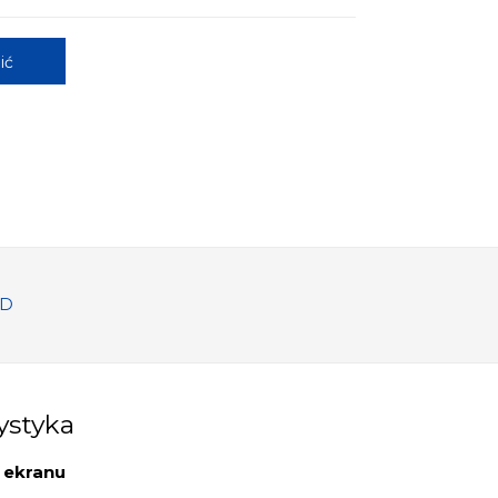
ić
3D
ystyka
 ekranu