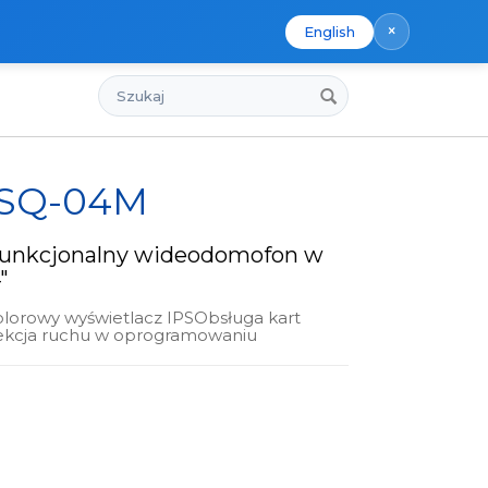
×
English
Szukaj
x SQ-04M
funkcjonalny wideodomofon w
"
olorowy wyświetlacz IPSObsługa kart
kcja ruchu w oprogramowaniu