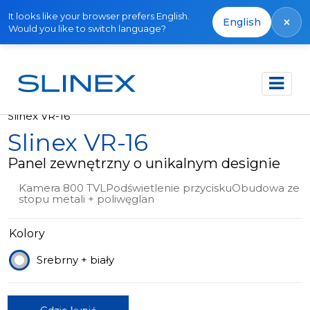
It looks like your browser prefers English.
×
English
Would you like to switch language?
Strona główna
Produkty
Wycofane
Slinex VR-16
Slinex VR-16
Panel zewnętrzny o unikalnym designie
Kamera 800 TVLPodświetlenie przyciskuObudowa ze
stopu metali + poliwęglan
Kolory
Srebrny + biały