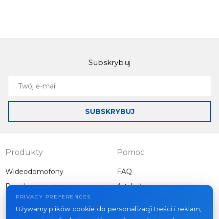
Subskrybuj
Slinex ML-20CR
Slinex ML-20HD
Twój
Video door panel
Individual outdoor
e-
with wireless ID
panel with wide
mail
card reader
view angle and
SUBSKRYBUJ
AHD/CVBS
support
Produkty
Pomoc
Wideodomofony
FAQ
Panele zewnętrzne
Artykuły
Firma
PRIVACY PREFERENCES
Inny sprzęt
Używamy plików cookie do personalizacji treści i reklam,
Projekty