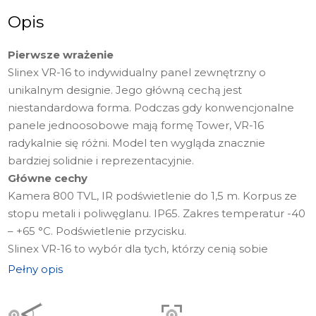
Opis
Pierwsze wrażenie
Slinex VR-16 to indywidualny panel zewnętrzny o
unikalnym designie. Jego główną cechą jest
niestandardowa forma. Podczas gdy konwencjonalne
panele jednoosobowe mają formę Tower, VR-16
radykalnie się różni. Model ten wygląda znacznie
bardziej solidnie i reprezentacyjnie.
Główne cechy
Kamera 800 TVL, IR podświetlenie do 1,5 m. Korpus ze
stopu metali i poliwęglanu. IP65. Zakres temperatur -40
– +65 °С. Podświetlenie przycisku.
Slinex VR-16 to wybór dla tych, którzy cenią sobie
oryginalny wygląd.
Pełny opis