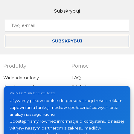
Subskrybuj
Slinex SL-10M
Slinex SM-07M
Twój
Intercom with the
Compact video
e-
ability to record on
intercom in a
mail
motion when the
totally unique
SUBSKRYBUJ
optional motion
colors
sensor is
connected
Produkty
Pomoc
Wideodomofony
FAQ
Panele zewnętrzne
Artykuły
Firma
PRIVACY PREFERENCES
Inny sprzęt
Używamy plików cookie do personalizacji treści i reklam,
Projekty
zapewniania funkcji mediów społecznościowych oraz
O nas
analizy naszego ruchu.
Udostępniamy również informacje o korzystaniu z naszej
Aktualności
witryny naszym partnerom z zakresu mediów
Kontakt