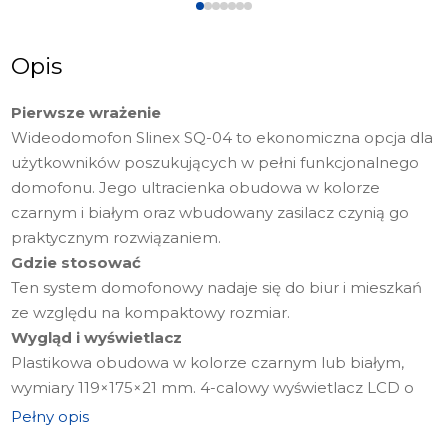
Opis
Pierwsze wrażenie
Wideodomofon Slinex SQ-04 to ekonomiczna opcja dla
użytkowników poszukujących w pełni funkcjonalnego
domofonu. Jego ultracienka obudowa w kolorze
czarnym i białym oraz wbudowany zasilacz czynią go
praktycznym rozwiązaniem.
Gdzie stosować
Ten system domofonowy nadaje się do biur i mieszkań
ze względu na kompaktowy rozmiar.
Wygląd i wyświetlacz
Plastikowa obudowa w kolorze czarnym lub białym,
wymiary 119×175×21 mm. 4-calowy wyświetlacz LCD o
rozdzielczości 480×272 pikseli.
Pełny opis