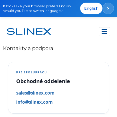
It looks like your browser prefers English.
×
English
Would you like to switch language?
Domov
Kontakty a podpora
Kontakty a podpora
PRE SPOLUPRÁCU
Obchodné oddelenie
sales@slinex.com
info@slinex.com