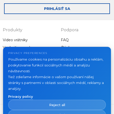
mail
PRIHLÁSIŤ SA
Produkty
Podpora
Video vrátniky
FAQ
Vonkajšie panely
Články
Spoločnosť
PRIVACY PREFERENCES
Ostatné vybavenie
Používame cookies na personalizáciu obsahu a reklám,
Projekty
poskytovanie funkcií sociálnych médií a analýzu
O nás
návštevnosti.
Tiež zdieľame informácie o vašom používaní nášej
Novinky
stránky s partnermi v oblasti sociálnych médií, reklamy a
Kontakty
analýzy.
Kde kúpiť
Privacy policy
Reject all