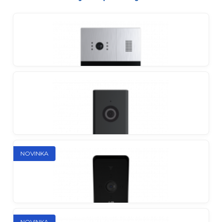
Štýlové a kompaktné zariadenie
Slinex SK-04
Kompaktný, štýlový a cenovo dostupný interkom
Slinex MA-01HD
NOVINKA
Individuálny vonkajší panel
Slinex ML-17HD
NOVINKA