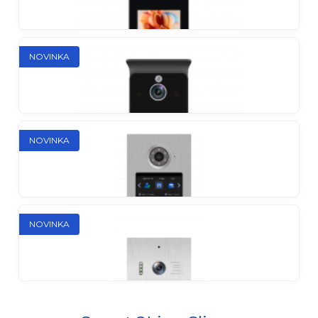
Individuálna IP vonkajšia stanica
NOVINKA
UMA
Individuálna IP vonkajšia stanica
NOVINKA
Facy
Viacpodlažná IP vonkajšia stanica
NOVINKA
KAMA
Individuálna IP vonkajšia stanica