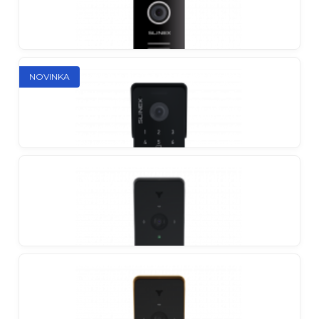
Vonkajší panel pre 3 účastníkov
Slinex MA-04CRHD
NOVINKA
Vonkajší panel pre 4 účastníkov
Slinex ML-30CRHD
Vonkajšia stanica s ultraširokouhlou 2MP kamerou a
mechanickým IR filtrom
Slinex ML-40ID
Full HD vonkajšia stanica s prístupom cez odtlačok
prsta, kód a kartu s vstavaným ovládaním zámku