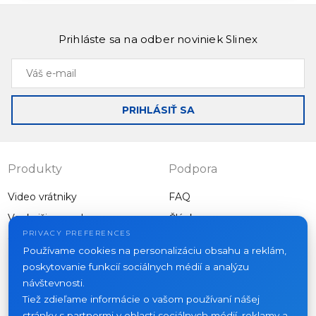
bezpečný prístup a pohodlie pre domovy,
kancelárie a komerčné priestory.
Prihláste sa na odber noviniek Slinex
Váš
Inteligentný zámok SML-3101
e-
mail
Slinex SML-3101 s rozpoznávaním tváre a žíl dlane,
PRIHLÁSIŤ SA
vstavanou kamerou a obojsmerným interkomom
predstavuje vrchol technológie inteligentných
zámkov pre luxusné nehnuteľnosti.
Produkty
Podpora
Video vrátniky
FAQ
Vonkajšie panely
Články
Spoločnosť
PRIVACY PREFERENCES
Ostatné vybavenie
Používame cookies na personalizáciu obsahu a reklám,
Projekty
poskytovanie funkcií sociálnych médií a analýzu
O nás
návštevnosti.
Tiež zdieľame informácie o vašom používaní nášej
Novinky
stránky s partnermi v oblasti sociálnych médií, reklamy a