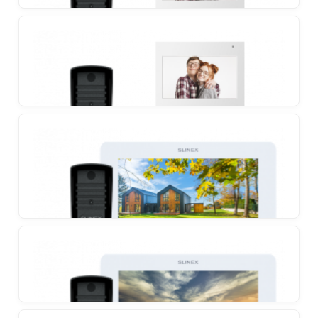
Slinex SQ-04 + Slinex ML-16HR
Funkčná súprava systému videotelefónu
Slinex SQ-04M + Slinex ML-16HD
Súprava videotelefónu s podporou microSD kariet a
antivandalovým vonkajším panelom
Slinex SQ-04M + Slinex ML-16HR
Súprava s ultra-tenkým videotelefónom a
antivandalovým vonkajším panelom
Slinex SM-07 + Slinex ML-16HR