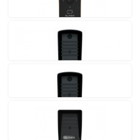
Slinex ML-20HD
Individuálny vonkajší panel so širokým uhlom
pohľadu a podporou AHD/CVBS
Slinex ML-20CRHD
Individuálny vonkajší panel so širokým uhlom
pohľadu, podporou AHD/CVBS a bezdrôtovou
čítačkou ID kariet
Slinex ML-16HD
2MP kamera a osvedčené antivandalové kovové
telo robia tento panel jasným lídrom vo svojej triede