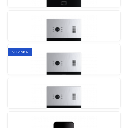
Slinex ME-02HD
Vonkajší panel pre 2 účastníkov
Slinex MA-01CRHD
NOVINKA
Individuálny vonkajší panel so čítačkou EM-Marin /
MIFARE
Slinex MA-02CRHD
Vonkajší panel pre 2 účastníkov
Slinex MA-03CRHD