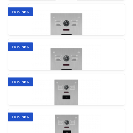
Slinex ML-16HR
NOVINKA
Antivandalový vonkajší panel v klasickom tele
Slinex ML-15HD
NOVINKA
Vonkajší panel s výstupom signálu na DVR pre
záznam pri pohybe a AHD
NOVINKA
Slinex MB-06CRHD
Viacbytový vonkajší panel so čítačkou EM-Marin
NOVINKA
Slinex MB-08CRHD
Viacbytový vonkajší panel so čítačkou EM-Marin