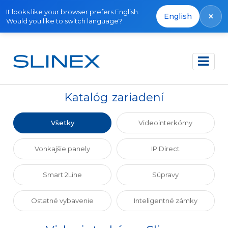
It looks like your browser prefers English.
×
English
Would you like to switch language?
Domov
Katalóg
Katalóg zariadení
Všetky
Videointerkómy
Vonkajšie panely
IP Direct
Smart 2Line
Súpravy
Ostatné vybavenie
Inteligentné zámky