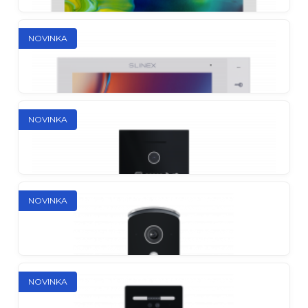
Viacbytový vonkajší panel so čítačkou EM-Marin
NOVINKA
NOVINKA
Imani
IP Direct vnútorný monitor
NOVINKA
Kiara
IP Direct vnútorný monitor
NOVINKA
Tabo