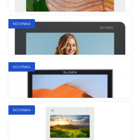
Slinex SM-07MHD
NOVINKA
Kompaktný AHD videotelefón v jedinečných
farbách
Slinex SM-07
NOVINKA
Ultratenký. Maximálne spoľahlivý. Maximálne
dostupný
Slinex SM-07N Cloud
NOVINKA
Kompaktný AHD videointerkom s presmerovaním
hovorov na smartphone