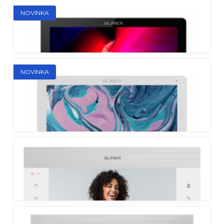
Slinex SL-07N Cloud
NOVINKA
Štýlový videotelefón s presmerovaním hovorov na
smartphone
Slinex Nexo 7 Cloud
NOVINKA
Kompaktný minimalizmus s plným ovládaním cez
smartfón
Slinex Nexo 10
Veľký displej – úplná kontrola nad každým detailom
Slinex Nexo 7
Minimalistický video domáci telefón novej