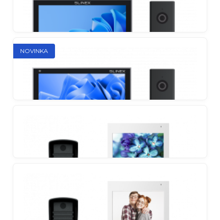
Slinex SK 7 Start Kit
NOVINKA
Základná súprava pre kompletnú kontrolu
zabezpečenia
Slinex SK 7 Guard Kit
Full HD súprava videotelefónu so štýlovým
vandalismu odolným vonkajším panelom
Slinex SK 7 Cloud Kit
Full HD súprava s aplikáciou Slinex Smart Call a
odolným vonkajším panelom