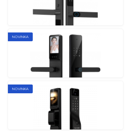
Inteligentný zámok SML-1101
Inteligentný zámok SML-1101 prináša bezstarostné
zabezpečenie do vášho domu, bytu alebo malej
kancelárie s viacerými spôsobmi odomknutia
vrátane PIN kódu, odtlačku prsta a BLE aplikácie.
NOVINKA
Inteligentný zámok SML-2101
Inteligentný zámok Slinex SML-2101 ponúka
viaceré spôsoby odomknutia vrátane odtlačku
prsta, PIN kódu, IC karty, mechanického kľúča
alebo BLE aplikácie pre domovy, kancelárie a
prenájmy.
NOVINKA
Inteligentný zámok SML-2102
Inteligentný zámok Slinex SML-2102 s 2MP
kamerou a obojsmerným interkomom ponúka