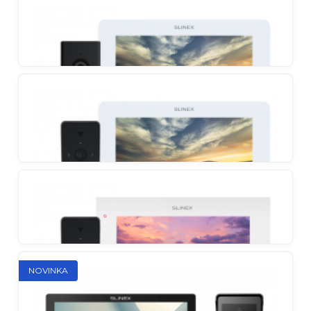
Súprava so 7-palcovým ultra-tenkým
videotelefónom a odolným antivandalovým
vonkajším panelom
Slinex SM-07MHD + Slinex ML-16HD
Funkčná súprava Full HD videotelefónu
Slinex SM-07MHD + Slinex ML-17HD
Full HD súprava s ultraširokým uhlom záberu
Slinex SM-07MHD + Slinex ML-20HD
NOVINKA
Súprava s AHD vonkajším panelom s ultraširokým
uhlom záberu a kompaktným videotelefónom