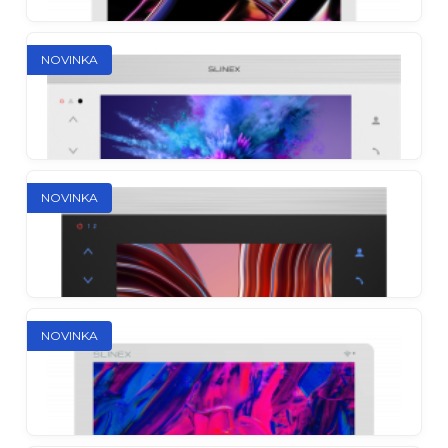
NOVINKA
Sonik 7
Vôbec prvý videotelefón s dvoma výkonnými
NOVINKA
reproduktormi a vymeniteľnými farebnými panelmi
v nápaditých kombináciách
Slinex SL-10N Cloud
NOVINKA
Vlajkový videotelefón s presmerovaním hovorov na
smartphone, podporou quad a MP3