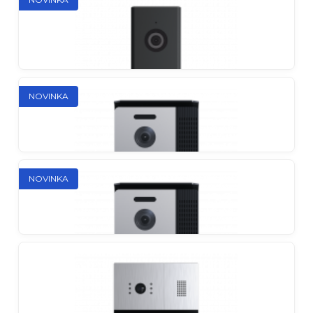
Individuálny antivandal AHD vonkajší panel s
ultraširokým uhlom záberu
Slinex ML-20TLHD
NOVINKA
Individuálny vonkajší panel s bezkontaktným
volacím systémom
Slinex ML-17HR
NOVINKA
Individuálny cenovo dostupný vonkajší panel v
modernom antivandalovom tele
Slinex ME-01HD
Individuálny vonkajší panel