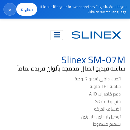
It looks like your browser prefers English. Would you
×
English
like to switch language?
الرئيسية
المنتجات
متوقف الإنتاج
Slinex SM-07M
Slinex SM-07M
شاشة فيديو اتصال مدمجة بألوان فريدة تماماً
اتصال داخلي فيديو 7 بوصة
شاشة TFT ملونة
دعم كاميرات AHD
فتح لبطاقة SD
اكتشاف الحركة
توصيل لوحتين خارجيتين
تصميم مضغوط