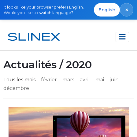
It looks like your browser prefers English.
×
English
Would you like to switch language?
Accueil
Actualités
Actualités / 2020
Tous les mois
février
mars
avril
mai
juin
décembre