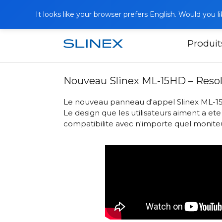
It looks like your browser prefers English. Would you 
Produit
Accueil
Actualités
2020
Nouveau 
Nouveau Slinex ML-15HD – Resol
Le nouveau panneau d'appel Slinex ML-1
Le design que les utilisateurs aiment a e
compatibilite avec n'importe quel monite