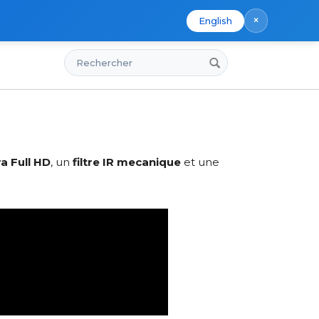
×
English
Rechercher
s
refere !
a Full HD
, un
filtre IR mecanique
et une