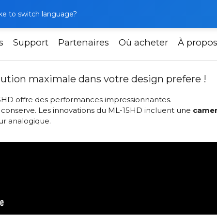
like to switch language?
s
Support
Partenaires
Où acheter
À propo
Slinex ML-15HD – Resolution maximale dans votre design p
ution maximale dans votre design prefere !
5HD offre des performances impressionnantes.
te conserve. Les innovations du ML-15HD incluent une
camer
ur analogique.