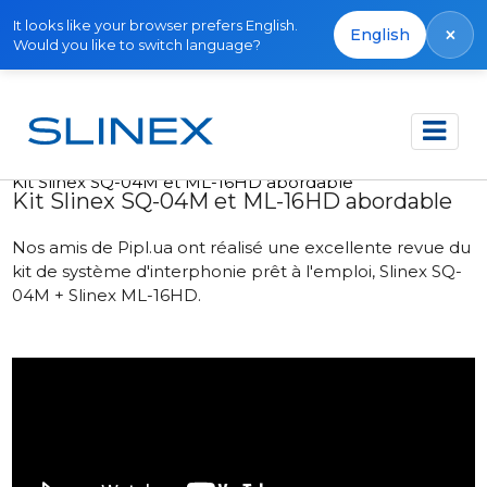
It looks like your browser prefers English.
×
English
Would you like to switch language?
Accueil
Actualités
2025
Kit Slinex SQ-04M et ML-16HD abordable
Kit Slinex SQ-04M et ML-16HD abordable
Nos amis de Pipl.ua ont réalisé une excellente revue du
kit de système d'interphonie prêt à l'emploi, Slinex SQ-
04M + Slinex ML-16HD.