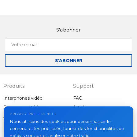
S'abonner
Votre
e-
mail
S'ABONNER
Produits
Support
Interphones vidéo
FAQ
Panneaux extérieurs
Articles
Entreprise
PRIVACY PREFERENCES
Autres équipements
Nous utilisons des cookies pour personnaliser le
Projets
contenu et les publicités, fournir des fonctionnalités de
À propos
médias sociaux et analyser notre trafic.