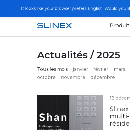
It looks like your browser prefers English. Would you 
Produit
Accueil
Actualités
Actualités / 2025
Tous les mois
janvier
février
mars
octobre
novembre
décembre
18 déce
Slinex
multi
réside