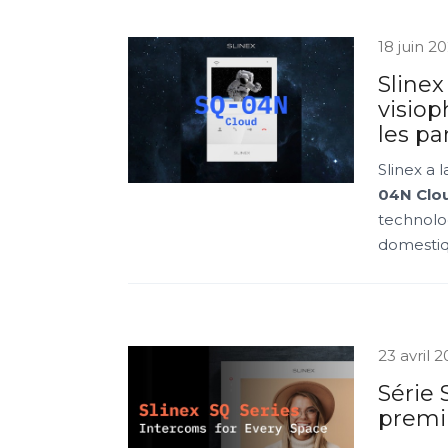
18 juin 2
Sline
visio
les pa
Slinex a
04N Clo
technolo
domestiqu
23 avril 
Série 
premi