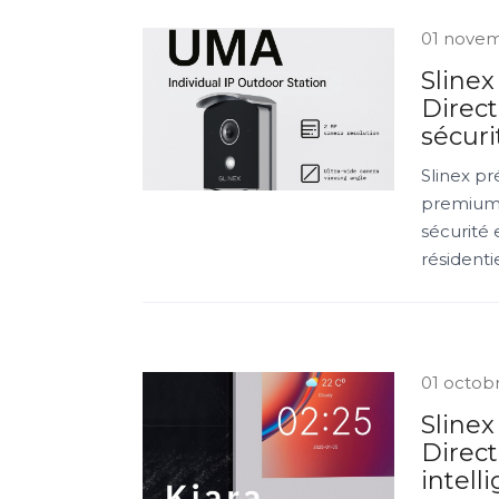
01 nove
Sline
Direct
sécuri
Slinex pr
premium à
sécurité 
résidenti
01 octob
Slinex
Direct
intell