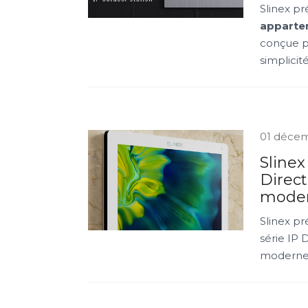
Slinex pr
apparte
conçue po
simplicit
01 déce
Slinex
Direct
mode
Slinex pr
série IP 
modernes 