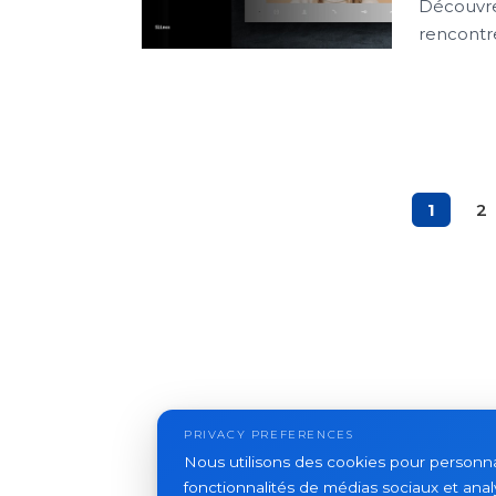
Découvre
rencontre
1
2
PRIVACY PREFERENCES
Nous utilisons des cookies pour personnali
fonctionnalités de médias sociaux et analy