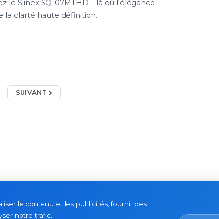
z le Slinex SQ-07MTHD – là où l'élégance
 la clarté haute définition.
SUIVANT
ser le contenu et les publicités, fournir des
ser notre trafic.