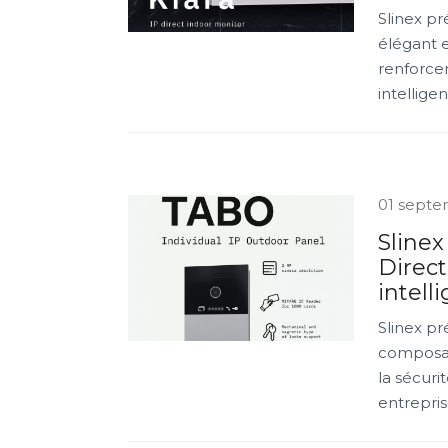
Slinex pr
élégant e
renforcer
intellige
01 septe
Slinex
Direct
intell
Slinex pr
composant
la sécuri
entrepri