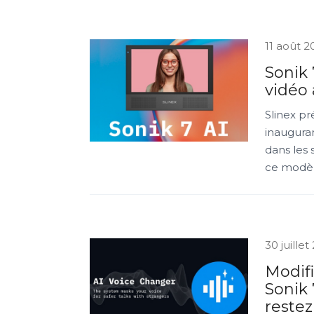
11 août 2
Sonik 
vidéo 
Slinex p
inauguran
dans les 
ce modèl
30 juillet
Modifi
Sonik 
reste