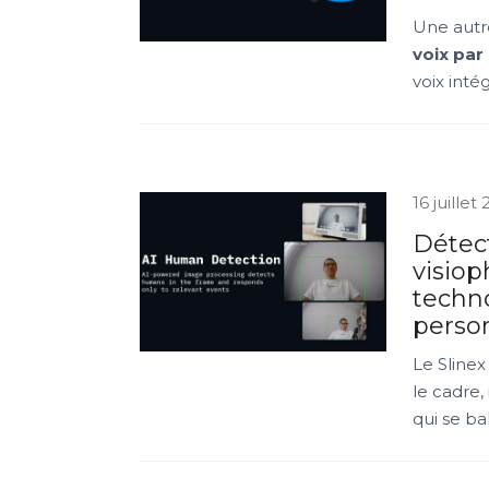
Une autr
voix par 
voix inté
16 juillet
Détec
visiop
techno
perso
Le Slinex
le cadre,
qui se ba