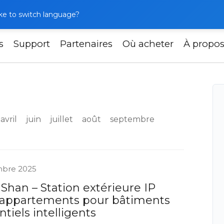
like to switch language?
s
Support
Partenaires
Où acheter
À propo
avril
juin
juillet
août
septembre
mbre 2025
 Shan – Station extérieure IP
-appartements pour bâtiments
ntiels intelligents