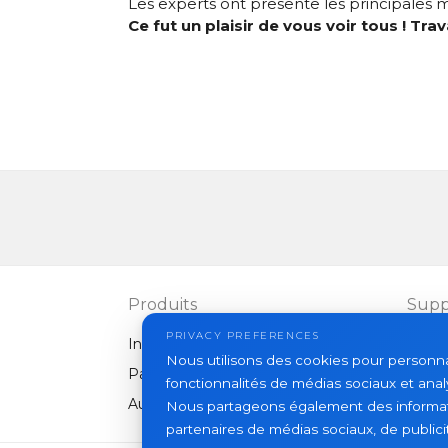
Les experts ont presente les principales m
Ce fut un plaisir de vous voir tous ! Tra
Produits
Supp
PRIVACY PREFERENCES
Interphones vidéo
FAQ
Nous utilisons des cookies pour personnali
Panneaux extérieurs
Articl
fonctionnalités de médias sociaux et analy
Autres équipements
Nous partageons également des informatio
partenaires de médias sociaux, de publicit