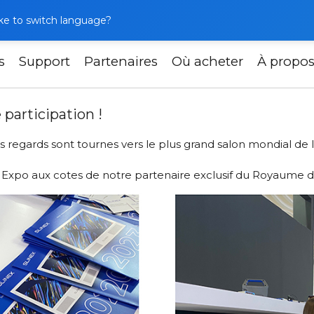
like to switch language?
s
Support
Partenaires
Où acheter
À propo
l'Intersec 2023 : notre 6e participation !
 participation !
s regards sont tournes vers le plus grand salon mondial de l
sec Expo aux cotes de notre partenaire exclusif du Royaume 