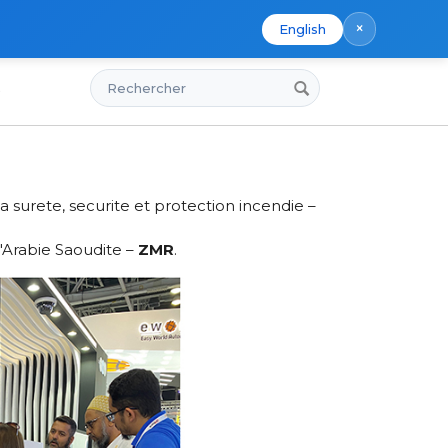
×
English
Rechercher
s
a surete, securite et protection incendie –
d'Arabie Saoudite –
ZMR
.