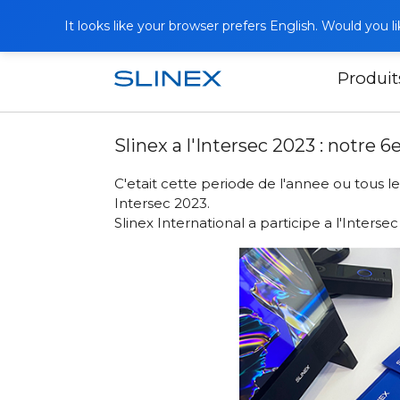
It looks like your browser prefers English. Would you 
Produit
Accueil
Actualités
2023
Slinex a 
Slinex a l'Intersec 2023 : notre 6e
C'etait cette periode de l'annee ou tous le
Intersec 2023.
Slinex International a participe a l'Inter