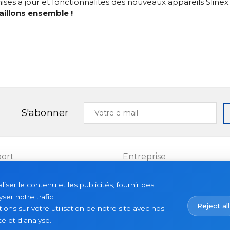
ises a jour et fonctionnalites des nouveaux appareils Slinex.
vaillons ensemble !
Votre
S'abonner
e-
mail
ort
Entreprise
Projets
ser le contenu et les publicités, fournir des
es
À propos
ser notre trafic.
Reject all
Actualités
ns sur votre utilisation de notre site avec nos
é et d'analyse.