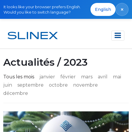
It looks like your browser prefers English.
×
English
Would you like to switch language?
Accueil
Actualités
Actualités / 2023
Tous les mois
janvier
février
mars
avril
mai
juin
septembre
octobre
novembre
décembre