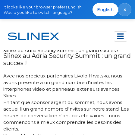
It looks like your browser prefers English.
×
English
Would you like to switch language?
Accueil
Actualités
2022
Slinex au Adria Security Summit : un grand succes !
Slinex au Adria Security Summit : un grand
succes !
Avec nos precieux partenaires Livolo Hrvatska, nous
avons presente a un grand nombre d'invites les
interphones video et panneaux exterieurs avances
Slinex.
En tant que sponsor argent du sommet, nous avons
accueilli un grand nombre d'invites sur notre stand. Les
heures de conversation n'ont pas ete vaines – nous
commencons a mieux comprendre les besoins des
clients.