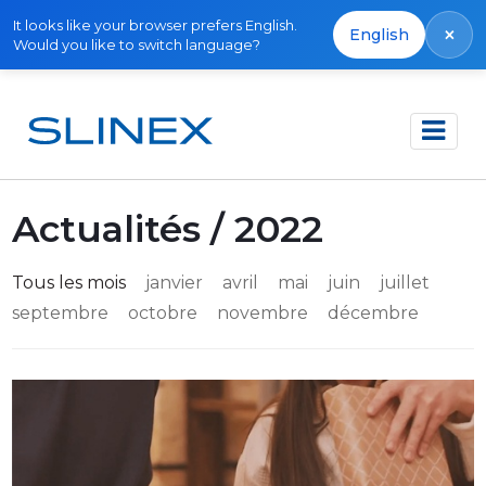
It looks like your browser prefers English.
×
English
Would you like to switch language?
Accueil
Actualités
Actualités / 2022
Tous les mois
janvier
avril
mai
juin
juillet
septembre
octobre
novembre
décembre