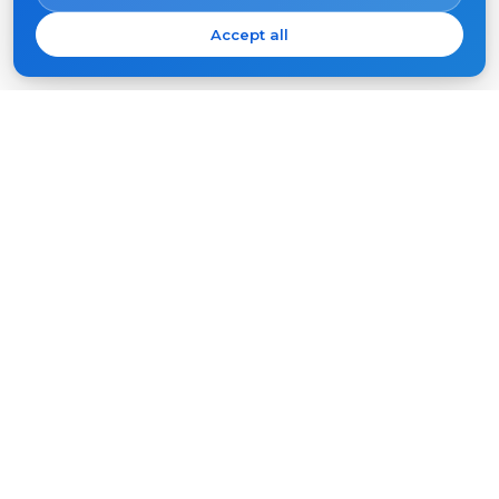
Accept all
S'abonner
Votre
e-
mail
S'ABONNER
Produits
Support
Interphones vidéo
FAQ
Panneaux extérieurs
Articles
Entreprise
Autres équipements
Projets