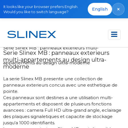
It looks like your browser prefers English.
×
English
Would you like to switch language?
Accueil
Actualités
2023
Serie Slinex MB : panneaux exterieurs multi-
Serie Slinex MB : panneaux exterieurs
multi-appartements au design ultra-
appartements au design ultra-moderne
moderne
La serie Slinex MB presente une collection de
panneaux exterieurs concus avec une esthetique de
pointe.
Ces panneaux sont destines a une utilisation multi-
appartements et disposent de plusieurs fonctions
avancees : camera Full HD ultra-grand angle, eclairage
des plaques signaletiques et capacite de stockage
jusqu'a 1000 identifiants.