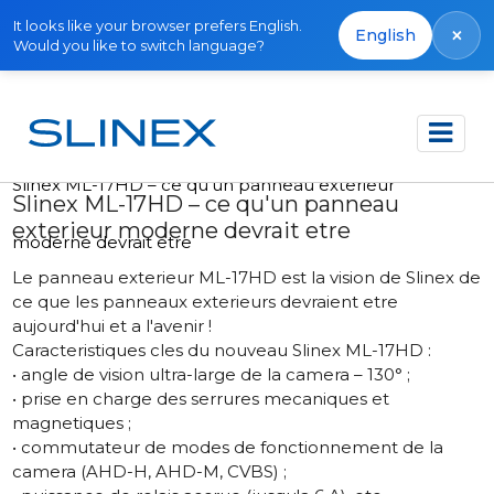
It looks like your browser prefers English.
×
English
Would you like to switch language?
Accueil
Actualités
2022
Slinex ML-17HD – ce qu'un panneau exterieur
Slinex ML-17HD – ce qu'un panneau
exterieur moderne devrait etre
moderne devrait etre
Le panneau exterieur ML-17HD est la vision de Slinex de
ce que les panneaux exterieurs devraient etre
aujourd'hui et a l'avenir !
Caracteristiques cles du nouveau
Slinex ML-17HD
:
• angle de vision ultra-large de la camera – 130° ;
• prise en charge des serrures mecaniques et
magnetiques ;
• commutateur de modes de fonctionnement de la
camera (AHD-H, AHD-M, CVBS) ;