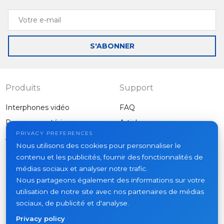
Votre
e-
mail
S'ABONNER
Produits
Support
Interphones vidéo
FAQ
Panneaux extérieurs
Articles
Entreprise
PRIVACY PREFERENCES
Autres équipements
Nous utilisons des cookies pour personnaliser le
Projets
contenu et les publicités, fournir des fonctionnalités de
À propos
médias sociaux et analyser notre trafic.
Nous partageons également des informations sur votre
Actualités
utilisation de notre site avec nos partenaires de médias
Contacts
sociaux, de publicité et d'analyse.
Où acheter
Privacy policy