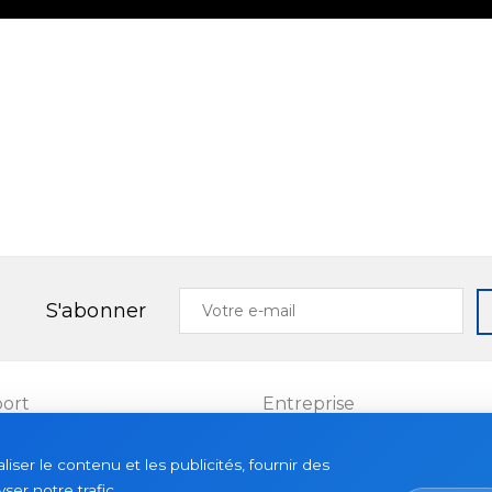
Votre
S'abonner
e-
mail
ort
Entreprise
Projets
ser le contenu et les publicités, fournir des
es
À propos
ser notre trafic.