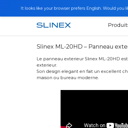
It looks like your browser prefers English. Would you 
Produit
Accueil
Actualités
2023
Slinex M
Slinex ML-20HD – Panneau exter
Le panneau exterieur Slinex ML-20HD est n
exterieur.
Son design elegant en fait un excellent ch
maison ou bureau moderne.