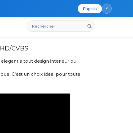
×
English
Rechercher
s
et support AHD/CVBS
 AHD/CVBS
elegant a tout design interieur ou
que. C'est un choix ideal pour toute