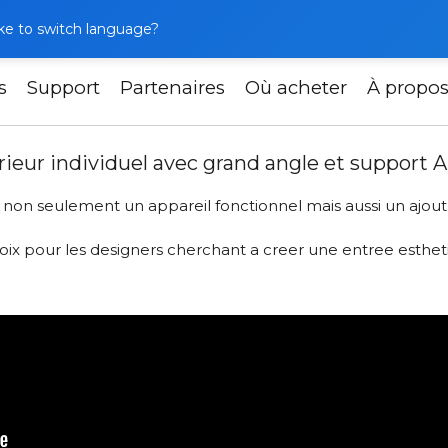
like to switch language?
s
Support
Partenaires
Où acheter
À propo
L-20HD – Panneau exterieur individuel avec grand angle 
ieur individuel avec grand angle et support
on seulement un appareil fonctionnel mais aussi un ajout 
oix pour les designers cherchant a creer une entree estheti