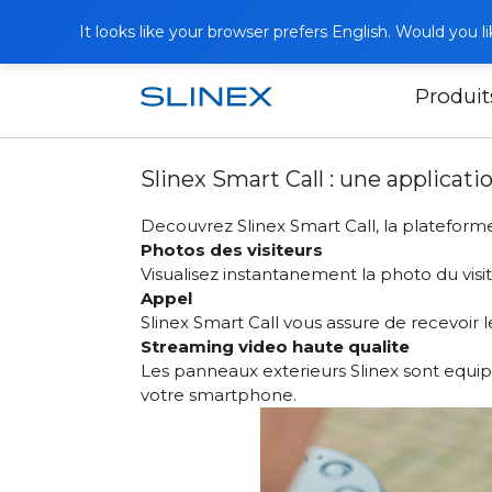
It looks like your browser prefers English. Would you 
Produit
Accueil
Actualités
2023
Slinex S
Slinex Smart Call : une applicati
Decouvrez Slinex Smart Call, la plateforme 
Photos des visiteurs
Visualisez instantanement la photo du visit
Appel
Slinex Smart Call vous assure de recevoir l
Streaming video haute qualite
Les panneaux exterieurs Slinex sont equi
votre smartphone.