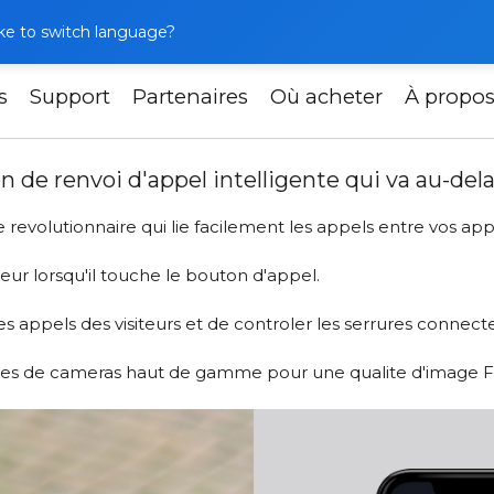
like to switch language?
s
Support
Partenaires
Où acheter
À propo
mart Call : une application de renvoi d'appel intelligente qui
on de renvoi d'appel intelligente qui va au-del
revolutionnaire qui lie facilement les appels entre vos appa
eur lorsqu'il touche le bouton d'appel.
es appels des visiteurs et de controler les serrures connect
pes de cameras haut de gamme pour une qualite d'image Ful