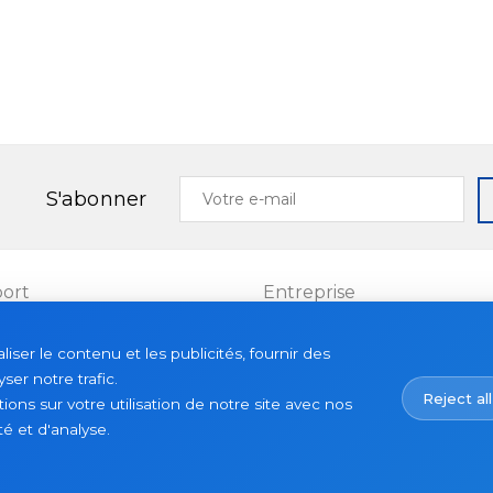
Votre
S'abonner
e-
mail
ort
Entreprise
Projets
ser le contenu et les publicités, fournir des
es
À propos
ser notre trafic.
Reject all
Actualités
ns sur votre utilisation de notre site avec nos
é et d'analyse.