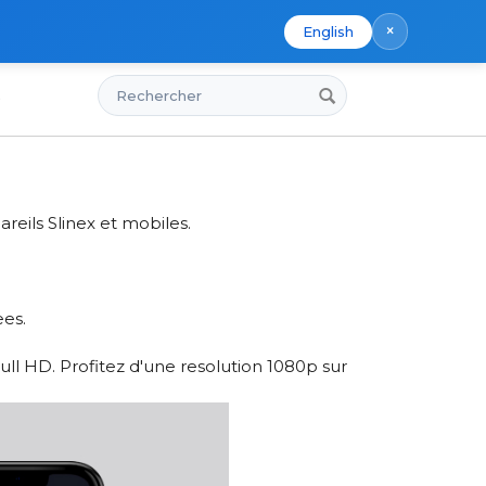
×
English
Rechercher
s
 va au-dela
a
reils Slinex et mobiles.
ees.
l HD. Profitez d'une resolution 1080p sur