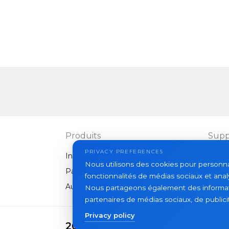
Produits
Supp
PRIVACY PREFERENCES
Interphones vidéo
FAQ
Nous utilisons des cookies pour personnali
Panneaux extérieurs
Articl
fonctionnalités de médias sociaux et analy
Autres équipements
Nous partageons également des informatio
partenaires de médias sociaux, de publicit
Privacy policy
2026 Slinex