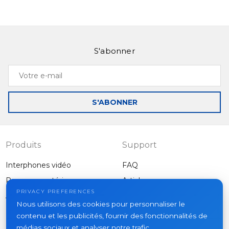
S'abonner
Votre
e-
mail
S'ABONNER
Produits
Support
Interphones vidéo
FAQ
Panneaux extérieurs
Articles
Entreprise
PRIVACY PREFERENCES
Autres équipements
Nous utilisons des cookies pour personnaliser le
Projets
contenu et les publicités, fournir des fonctionnalités de
À propos
médias sociaux et analyser notre trafic.