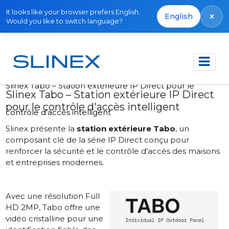
It looks like your browser prefers English.
×
English
Would you like to switch language?
Accueil
Actualités
2025
Slinex Tabo – Station extérieure IP Direct pour le
Slinex Tabo – Station extérieure IP Direct
pour le contrôle d'accès intelligent
contrôle d'accès intelligent
Slinex présente la
station extérieure Tabo
, un
composant clé de la série IP Direct conçu pour
renforcer la sécurité et le contrôle d'accès des maisons
et entreprises modernes.
Avec une résolution Full
HD 2MP, Tabo offre une
vidéo cristalline pour une