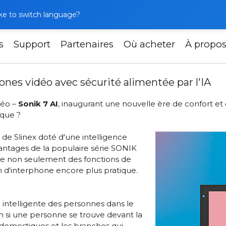
like to switch language?
s
Support
Partenaires
Où acheter
À propo
AI — l'avenir des interphones vidéo avec sécurité alimentée 
hones vidéo avec sécurité alimentée par l'IA
déo –
Sonik 7 AI
, inaugurant une nouvelle ère de confort et
ique ?
 de Slinex doté d'une intelligence
avantages de la populaire série SONIK
ffre non seulement des fonctions de
n d'interphone encore plus pratique.
intelligente des personnes dans le
n si une personne se trouve devant la
 domestiques et les branches qui