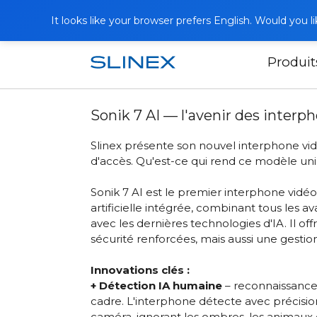
It looks like your browser prefers English. Would you 
Produit
Accueil
Actualités
2025
Sonik 7 
Sonik 7 AI — l'avenir des interp
Slinex présente son nouvel interphone vi
d'accès. Qu'est-ce qui rend ce modèle un
Sonik 7 AI est le premier interphone vidéo
artificielle intégrée, combinant tous les 
avec les dernières technologies d'IA. Il o
sécurité renforcées, mais aussi une gestio
Innovations clés :
+ Détection IA humaine
– reconnaissance 
cadre. L'interphone détecte avec précisio
caméra, ignorant les ombres, les animaux