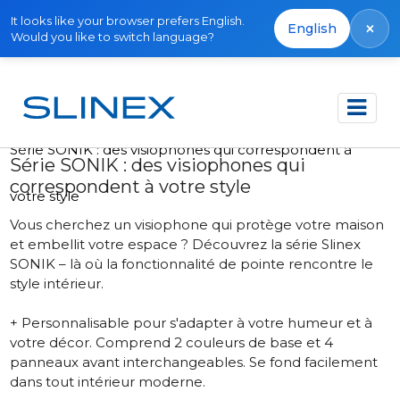
It looks like your browser prefers English.
×
English
Would you like to switch language?
Accueil
Actualités
2025
Série SONIK : des visiophones qui correspondent à
Série SONIK : des visiophones qui
correspondent à votre style
votre style
Vous cherchez un visiophone qui protège votre maison
et embellit votre espace ? Découvrez la série Slinex
SONIK – là où la fonctionnalité de pointe rencontre le
style intérieur.
+ Personnalisable pour s'adapter à votre humeur et à
votre décor. Comprend 2 couleurs de base et 4
panneaux avant interchangeables. Se fond facilement
dans tout intérieur moderne.