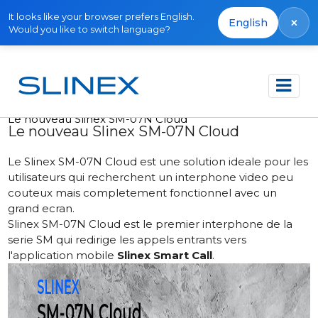
It looks like your browser prefers English.
×
English
Would you like to switch language?
Accueil
Actualités
2022
Le nouveau Slinex SM-07N Cloud
Le nouveau Slinex SM-07N Cloud
Le Slinex SM-07N Cloud est une solution ideale pour les
utilisateurs qui recherchent un interphone video peu
couteux mais completement fonctionnel avec un
grand ecran.
Slinex SM-07N Cloud
est le premier interphone de la
serie SM qui redirige les appels entrants vers
l'application mobile
Slinex Smart Call
.