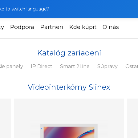
like to switch language?
ty
Podpora
Partneri
Kde kúpiť
O nás
Katalóg zariadení
ie panely
IP Direct
Smart 2Line
Súpravy
Osta
Videointerkómy Slinex