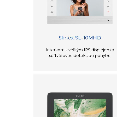
Slinex SL-10MHD
Interkom s veľkým IPS displejom a
softvérovou detekciou pohybu