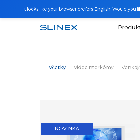
It looks like your browser prefers English. Would you 
Produk
Domov
Katalóg
Všetky
Videointerkómy
Vonkajš
NOVINKA