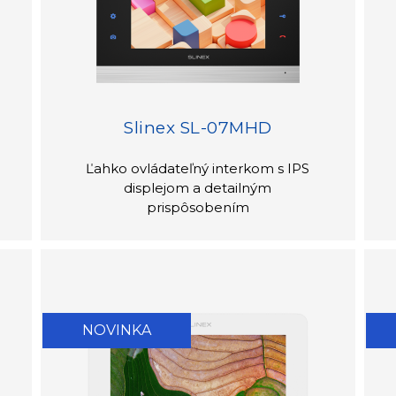
Slinex SL-07MHD
Ľahko ovládateľný interkom s IPS
displejom a detailným
prispôsobením
NOVINKA