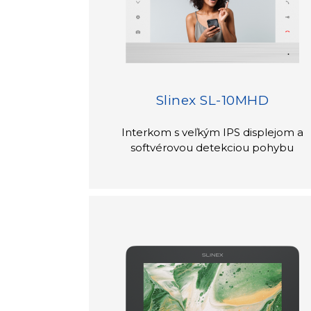
Slinex SL-10MHD
Interkom s veľkým IPS displejom a
softvérovou detekciou pohybu