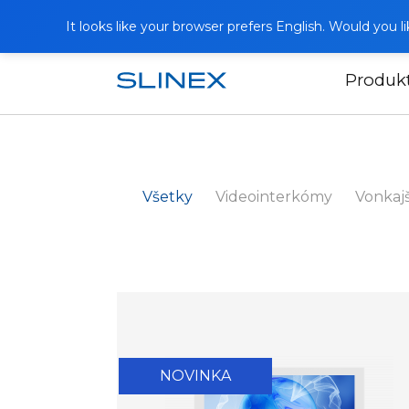
It looks like your browser prefers English. Would you 
Produk
Domov
Katalóg
Všetky
Videointerkómy
Vonkajš
NOVINKA