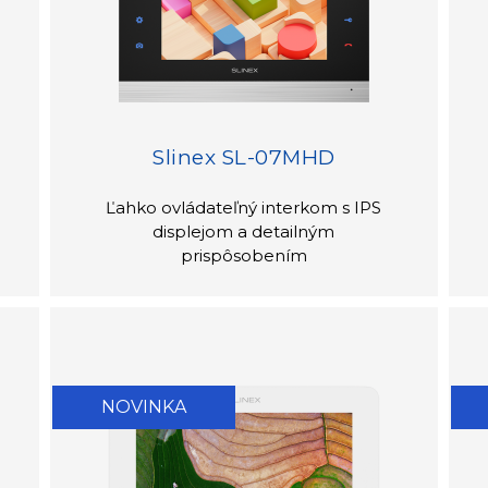
Slinex SL-07MHD
Ľahko ovládateľný interkom s IPS
displejom a detailným
prispôsobením
NOVINKA