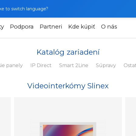
like to switch language?
ty
Podpora
Partneri
Kde kúpiť
O nás
Katalóg zariadení
ie panely
IP Direct
Smart 2Line
Súpravy
Osta
Videointerkómy Slinex